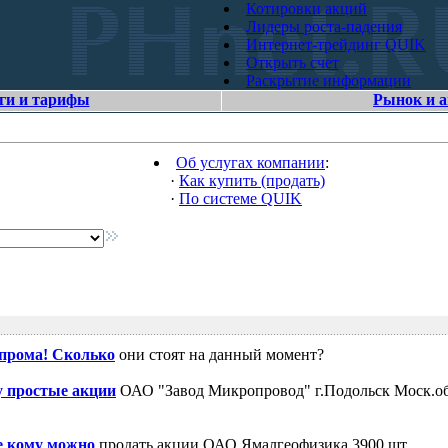
Котировки акций
Лидеры роста-падения
Интернет-трейдинг QUIK
Открыть счет
Раскрытие информации
ги и тарифы
Рынок и 
Об услугах компании
:
·
Как купить (продать)
·
По системе QUIK
зпрома! Сколько
они стоят на данный момент?
 простые акции
ОАО "Завод Микропровод" г.Подольск Моск.об
е кому можно
продать акции ОАО Ямалгеофизика 3900 шт.