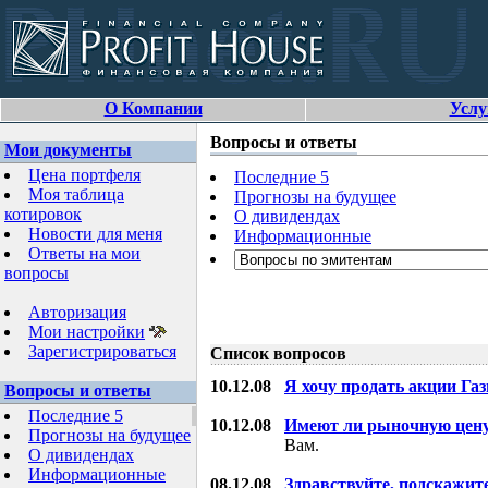
О Компании
Услу
Вопросы и ответы
Мои документы
Цена портфеля
Последние 5
Моя таблица
Прогнозы на будущее
котировок
О дивидендах
Новости для меня
Информационные
Ответы на мои
вопросы
Авторизация
Мои настройки
Зарегистрироваться
Список вопросов
10.12.08
Я хочу продать акции Га
Вопросы и ответы
Последние 5
10.12.08
Имеют ли рыночную цену
Прогнозы на будущее
Вам.
О дивидендах
Информационные
08.12.08
Здравствуйте, подскажит