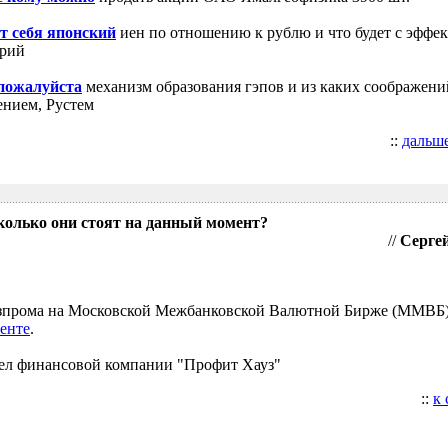
т себя японский
иен по отношению к рублю и что будет с эффе
трий
 пожалуйста
механизм образования гэпов и из каких соображени
ением, Рустем
::
дальш
колько они стоят на данный момент?
//
Сергей
Газпрома на Московской Межбанковской Валютной Бирже (ММВБ
енте
.
ел финансовой компании "Профит Хауз"
::
к