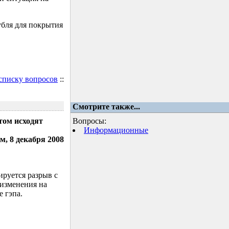
убля для покрытия
 списку вопросов
::
Смотрите также...
том исходят
Вопросы:
Информационные
м, 8 декабря 2008
ируется разрыв с
 изменения на
 гэпа.