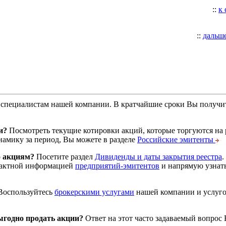
::
к
::
дальш
специалистам нашей компании. В кратчайшие сроки Вы получит
и?
Посмотреть текущие котировки акций, которые торгуются на
намику за период, Вы можете в разделе
Российские эмитенты
о акциям?
Посетите раздел
Дивиденды и даты закрытия реестра
.
тактной информацией
предприятий-эмитентов
и напрямую узнать
оспользуйтесь
брокерскими услугами
нашей компании и услуг
годно продать акции?
Ответ на этот часто задаваемый вопрос