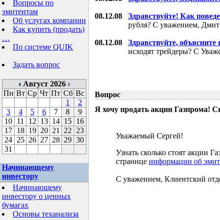
Вопросы по
эмитентам
08.12.08
Здравствуйте! Как поведе
Об услугах компании
рубля? С уважением, Дми
Как купить (продать)
…
08.12.08
Здравствуйте, объясните
По системе QUIK
исходят трейдеры? С Уваж
Задать вопрос
Август 2026
Пн
Вт
Ср
Чт
Пт
Сб
Вс
Вопрос
1
2
Я хочу продать акции Газпрома! С
3
4
5
6
7
8
9
10
11
12
13
14
15
16
17
18
19
20
21
22
23
Уважаемый Сергей!
24
25
26
27
28
29
30
31
Узнать сколько стоят акции 
странице
информации об эмит
Начинающему
инвестору
С уважением, Клиентский отд
Начинающему
инвестору о ценных
бумагах
Основы теханализа