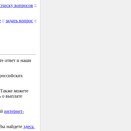
 списку вопросов
::
е
::
задать вопрос
::
е ответ и наши
 российских
 Также можете
 о выплате
ой
интернет-
 Вы найдете
здесь