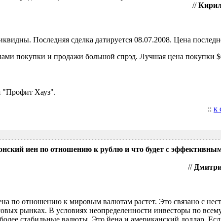
//
Кирил
видны. Последняя сделка датируется 08.07.2008. Цена последне
ами покупки и продажи большой спрэд. Лучшая цена покупки $0
 "Профит Хауз".
::
к
понский иен по отношению к рублю и что будет с эффективны
//
Дмитрий
ена по отношению к мировым валютам растет. Это связано с нес
овых рынках. В условиях неопределенности инвесторы по всем
более стабильные валюты. Это йена и американский доллар. Есл