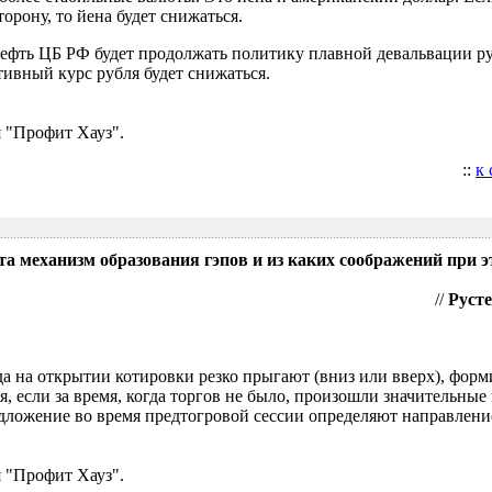
орону, то йена будет снижаться.
нефть ЦБ РФ будет продолжать политику плавной девальвации р
ивный курс рубля будет снижаться.
 "Профит Хауз".
::
к
та механизм образования гэпов и из каких соображений при э
//
Русте
гда на открытии котировки резко прыгают (вниз или вверх), форм
я, если за время, когда торгов не было, произошли значительные
ложение во время предтогровой сессии определяют направление
 "Профит Хауз".