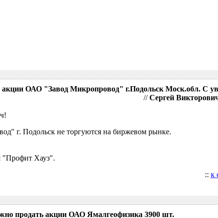
акции ОАО "Завод Микропровод" г.Подольск Моск.обл. С у
//
Сергей Викторович,
ч!
д" г. Подольск не торгуются на биржевом рынке.
 "Профит Хауз".
::
к
ожно продать акции ОАО Ямалгеофизика 3900 шт.