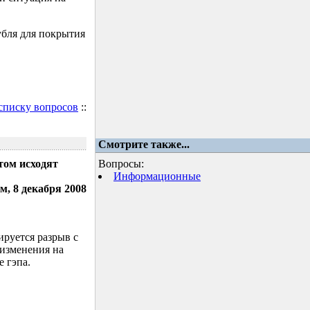
убля для покрытия
 списку вопросов
::
Смотрите также...
том исходят
Вопросы:
Информационные
м, 8 декабря 2008
ируется разрыв с
 изменения на
 гэпа.