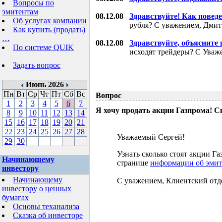
Вопросы по
эмитентам
08.12.08
Здравствуйте! Как поведе
Об услугах компании
рубля? С уважением, Дми
Как купить (продать)
…
08.12.08
Здравствуйте, объясните
По системе QUIK
исходят трейдеры? С Уваж
Задать вопрос
Июнь 2026
Пн
Вт
Ср
Чт
Пт
Сб
Вс
Вопрос
1
2
3
4
5
6
7
Я хочу продать акции Газпрома! С
8
9
10
11
12
13
14
15
16
17
18
19
20
21
22
23
24
25
26
27
28
Уважаемый Сергей!
29
30
Узнать сколько стоят акции 
Начинающему
странице
информации об эмит
инвестору
Начинающему
С уважением, Клиентский отд
инвестору о ценных
бумагах
Основы теханализа
Сказка об инвесторе