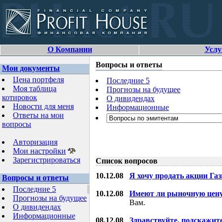
О Компании
Услу
Вопросы и ответы
Мои документы
Цена портфеля
Последние 5
Моя таблица
Прогнозы на будущее
котировок
О дивидендах
Новости для меня
Информационные
Ответы на мои
вопросы
Авторизация
Мои настройки
Зарегистрироваться
Список вопросов
10.12.08
Я хочу продать акции Га
Вопросы и ответы
Последние 5
10.12.08
Имеют ли рыночную цену
Прогнозы на будущее
Вам.
О дивидендах
Информационные
08.12.08
Здравствуйте, подскажит