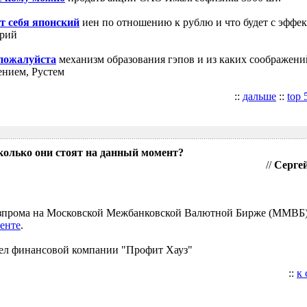
т себя японский
иен по отношению к рублю и что будет с эффе
трий
 пожалуйста
механизм образования гэпов и из каких соображени
ением, Рустем
::
дальше
::
top 
колько они стоят на данный момент?
//
Сергей
Газпрома на Московской Межбанковской Валютной Бирже (ММВБ
енте
.
ел финансовой компании "Профит Хауз"
::
к