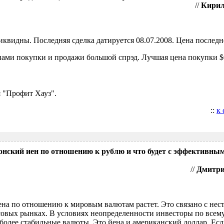
//
Кирил
видны. Последняя сделка датируется 08.07.2008. Цена последне
ами покупки и продажи большой спрэд. Лучшая цена покупки $0
 "Профит Хауз".
::
к
понский иен по отношению к рублю и что будет с эффективны
//
Дмитрий
ена по отношению к мировым валютам растет. Это связано с нес
овых рынках. В условиях неопределенности инвесторы по всем
более стабильные валюты. Это йена и американский доллар. Есл