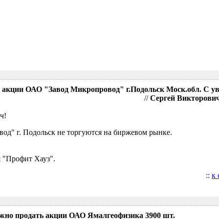
акции ОАО "Завод Микропровод" г.Подольск Моск.обл. С у
//
Сергей Викторович,
ч!
д" г. Подольск не торгуются на биржевом рынке.
 "Профит Хауз".
::
к
ожно продать акции ОАО Ямалгеофизика 3900 шт.