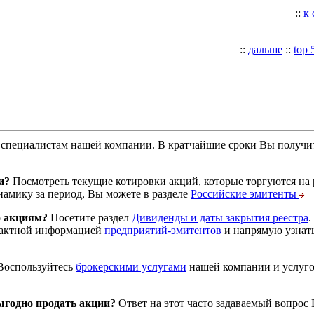
::
к
::
дальше
::
top 
специалистам нашей компании. В кратчайшие сроки Вы получит
и?
Посмотреть текущие котировки акций, которые торгуются на
намику за период, Вы можете в разделе
Российские эмитенты
о акциям?
Посетите раздел
Дивиденды и даты закрытия реестра
.
тактной информацией
предприятий-эмитентов
и напрямую узнать
оспользуйтесь
брокерскими услугами
нашей компании и услуг
годно продать акции?
Ответ на этот часто задаваемый вопрос