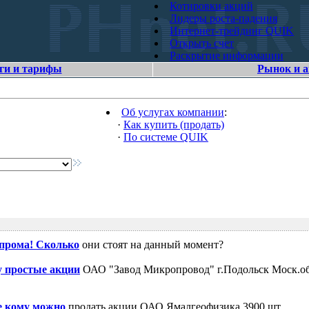
Котировки акций
Лидеры роста-падения
Интернет-трейдинг QUIK
Открыть счет
Раскрытие информации
ги и тарифы
Рынок и 
Об услугах компании
:
·
Как купить (продать)
·
По системе QUIK
зпрома! Сколько
они стоят на данный момент?
 простые акции
ОАО "Завод Микропровод" г.Подольск Моск.об
е кому можно
продать акции ОАО Ямалгеофизика 3900 шт.