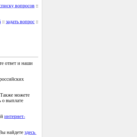
 списку вопросов
::
5
::
задать вопрос
::
е ответ и наши
 российских
 Также можете
 о выплате
ой
интернет-
 Вы найдете
здесь