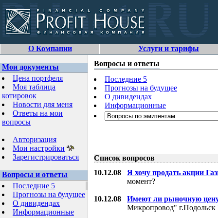
О Компании
Услуги и тарифы
Вопросы и ответы
Мои документы
Цена портфеля
Последние 5
Моя таблица
Прогнозы на будущее
котировок
О дивидендах
Новости для меня
Информационные
Ответы на мои
вопросы
Авторизация
Мои настройки
Зарегистрироваться
Список вопросов
10.12.08
Я хочу продать акции Га
Вопросы и ответы
момент?
Последние 5
Прогнозы на будущее
10.12.08
Имеют ли рыночную цену
О дивидендах
Микропровод" г.Подольск 
Информационные