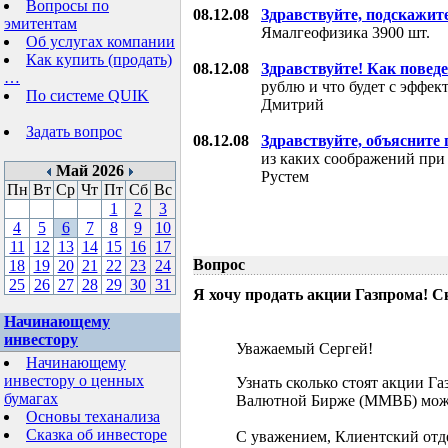
Вопросы по
08.12.08
Здравствуйте, подскажит
эмитентам
Ямалгеофизика 3900 шт.
Об услугах компании
Как купить (продать)
08.12.08
Здравствуйте! Как поведе
…
рублю и что будет с эффе
По системе QUIK
Дмитрий
Задать вопрос
08.12.08
Здравствуйте, объясните
из каких соображений при
Май 2026
Рустем
Пн
Вт
Ср
Чт
Пт
Сб
Вс
1
2
3
4
5
6
7
8
9
10
11
12
13
14
15
16
17
Вопрос
18
19
20
21
22
23
24
25
26
27
28
29
30
31
Я хочу продать акции Газпрома! С
Начинающему
инвестору
Уважаемый Сергей!
Начинающему
инвестору о ценных
Узнать сколько стоят акции Г
бумагах
Валютной Бирже (ММВБ) мож
Основы теханализа
Сказка об инвесторе
С уважением, Клиентский отд