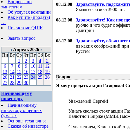
Вопросы по
08.12.08
Здравствуйте, подскажит
эмитентам
Ямалгеофизика 3900 шт.
Об услугах компании
Как купить (продать)
08.12.08
Здравствуйте! Как поведе
…
рублю и что будет с эффе
По системе QUIK
Дмитрий
Задать вопрос
08.12.08
Здравствуйте, объясните
из каких соображений при
Апрель 2026
Рустем
Пн
Вт
Ср
Чт
Пт
Сб
Вс
1
2
3
4
5
6
7
8
9
10
11
12
13
14
15
16
17
18
19
Вопрос
20
21
22
23
24
25
26
27
28
29
30
Я хочу продать акции Газпрома! С
Начинающему
инвестору
Уважаемый Сергей!
Начинающему
инвестору о ценных
Узнать сколько стоят акции Г
бумагах
Валютной Бирже (ММВБ) мож
Основы теханализа
Сказка об инвесторе
С уважением, Клиентский отд