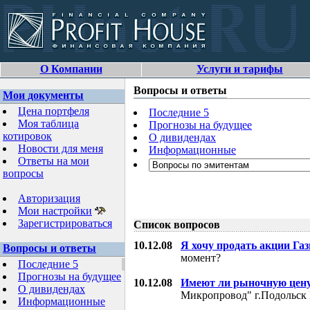
О Компании
Услуги и тарифы
Вопросы и ответы
Мои документы
Цена портфеля
Последние 5
Моя таблица
Прогнозы на будущее
котировок
О дивидендах
Новости для меня
Информационные
Ответы на мои
вопросы
Авторизация
Мои настройки
Зарегистрироваться
Список вопросов
10.12.08
Я хочу продать акции Га
Вопросы и ответы
момент?
Последние 5
Прогнозы на будущее
10.12.08
Имеют ли рыночную цену
О дивидендах
Микропровод" г.Подольск 
Информационные