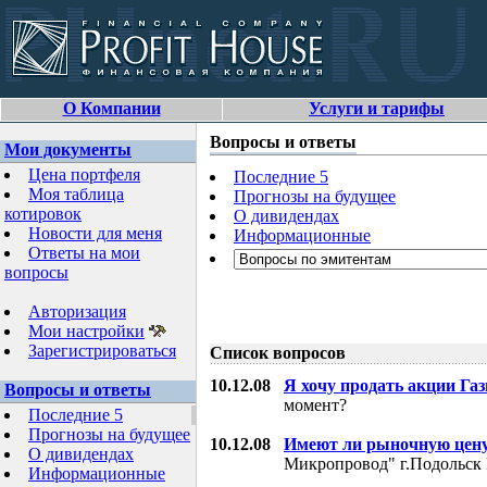
О Компании
Услуги и тарифы
Вопросы и ответы
Мои документы
Цена портфеля
Последние 5
Моя таблица
Прогнозы на будущее
котировок
О дивидендах
Новости для меня
Информационные
Ответы на мои
вопросы
Авторизация
Мои настройки
Зарегистрироваться
Список вопросов
10.12.08
Я хочу продать акции Га
Вопросы и ответы
момент?
Последние 5
Прогнозы на будущее
10.12.08
Имеют ли рыночную цену
О дивидендах
Микропровод" г.Подольск 
Информационные