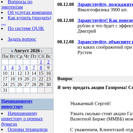
Вопросы по
08.12.08
Здравствуйте, подскажит
эмитентам
Ямалгеофизика 3900 шт.
Об услугах компании
Как купить (продать)
08.12.08
Здравствуйте! Как поведе
…
рублю и что будет с эффе
По системе QUIK
Дмитрий
Задать вопрос
08.12.08
Здравствуйте, объясните
из каких соображений при
Август 2026
Рустем
Пн
Вт
Ср
Чт
Пт
Сб
Вс
1
2
3
4
5
6
7
8
9
10
11
12
13
14
15
16
Вопрос
17
18
19
20
21
22
23
24
25
26
27
28
29
30
Я хочу продать акции Газпрома! С
31
Начинающему
Уважаемый Сергей!
инвестору
Начинающему
Узнать сколько стоят акции Г
инвестору о ценных
Валютной Бирже (ММВБ) мож
бумагах
Основы теханализа
С уважением, Клиентский отд