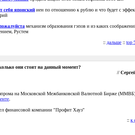
т себя японский
иен по отношению к рублю и что будет с эффе
трий
 пожалуйста
механизм образования гэпов и из каких соображени
ением, Рустем
::
дальше
::
top 
колько они стоят на данный момент?
//
Сергей
Газпрома на Московской Межбанковской Валютной Бирже (ММВБ
енте
.
ел финансовой компании "Профит Хауз"
::
к