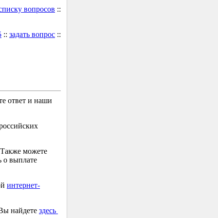
 списку вопросов
::
5
::
задать вопрос
::
е ответ и наши
 российских
 Также можете
 о выплате
ой
интернет-
 Вы найдете
здесь