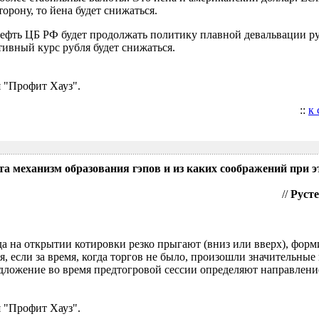
орону, то йена будет снижаться.
нефть ЦБ РФ будет продолжать политику плавной девальвации р
ивный курс рубля будет снижаться.
 "Профит Хауз".
::
к
та механизм образования гэпов и из каких соображений при э
//
Русте
гда на открытии котировки резко прыгают (вниз или вверх), форм
я, если за время, когда торгов не было, произошли значительные
ложение во время предтогровой сессии определяют направление
 "Профит Хауз".