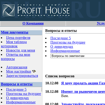
О Компании
Услу
Вопросы и ответы
Мои документы
Цена портфеля
Последние 5
Моя таблица
Прогнозы на будущее
котировок
О дивидендах
Новости для меня
Информационные
Ответы на мои
вопросы
Авторизация
Мои настройки
Зарегистрироваться
Список вопросов
10.12.08
Я хочу продать акции Га
Вопросы и ответы
Последние 5
10.12.08
Имеют ли рыночную цену
Прогнозы на будущее
Вам.
О дивидендах
Информационные
08.12.08
Здравствуйте, подскажит