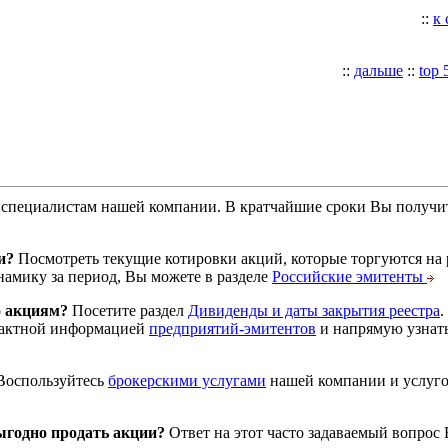
::
к
::
дальше
::
top 
специалистам нашей компании. В кратчайшие сроки Вы получит
и?
Посмотреть текущие котировки акций, которые торгуются на
намику за период, Вы можете в разделе
Российские эмитенты
о акциям?
Посетите раздел
Дивиденды и даты закрытия реестра
.
тактной информацией
предприятий-эмитентов
и напрямую узнать
оспользуйтесь
брокерскими услугами
нашей компании и услуг
годно продать акции?
Ответ на этот часто задаваемый вопрос