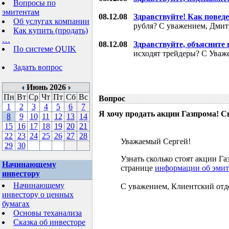
Вопросы по
эмитентам
08.12.08
Здравствуйте! Как поведе
Об услугах компании
рубля? С уважением, Дми
Как купить (продать)
…
08.12.08
Здравствуйте, объясните
По системе QUIK
исходят трейдеры? С Уваж
Задать вопрос
Июнь 2026
Пн
Вт
Ср
Чт
Пт
Сб
Вс
Вопрос
1
2
3
4
5
6
7
Я хочу продать акции Газпрома! С
8
9
10
11
12
13
14
15
16
17
18
19
20
21
22
23
24
25
26
27
28
Уважаемый Сергей!
29
30
Узнать сколько стоят акции 
Начинающему
странице
информации об эмит
инвестору
Начинающему
С уважением, Клиентский отд
инвестору о ценных
бумагах
Основы теханализа
Сказка об инвесторе