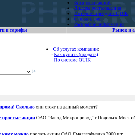
Котировки акций
Лидеры роста-падения
Интернет-трейдинг QUIK
Открыть счет
Раскрытие информации
ги и тарифы
Рынок и 
Об услугах компании
:
·
Как купить (продать)
·
По системе QUIK
зпрома! Сколько
они стоят на данный момент?
 простые акции
ОАО "Завод Микропровод" г.Подольск Моск.об
е кому можно
продать акции ОАО Ямалгеофизика 3900 шт.