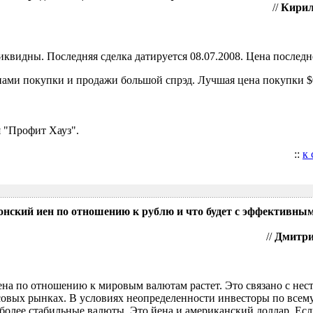
//
Кирил
видны. Последняя сделка датируется 08.07.2008. Цена последне
ами покупки и продажи большой спрэд. Лучшая цена покупки $0
 "Профит Хауз".
::
к
понский иен по отношению к рублю и что будет с эффективны
//
Дмитрий
ена по отношению к мировым валютам растет. Это связано с нес
овых рынках. В условиях неопределенности инвесторы по всем
более стабильные валюты. Это йена и американский доллар. Есл