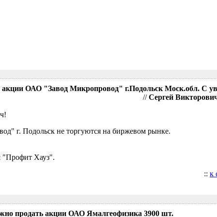
акции ОАО "Завод Микропровод" г.Подольск Моск.обл. С у
//
Сергей Викторович,
ч!
д" г. Подольск не торгуются на биржевом рынке.
 "Профит Хауз".
::
к
ожно продать акции ОАО Ямалгеофизика 3900 шт.