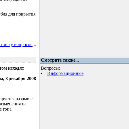
убля для покрытия
 списку вопросов
::
Смотрите также...
том исходят
Вопросы:
Информационные
м, 8 декабря 2008
ируется разрыв с
 изменения на
 гэпа.