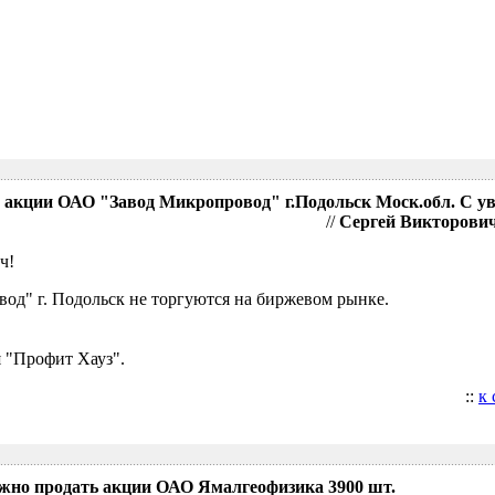
акции ОАО "Завод Микропровод" г.Подольск Моск.обл. С у
//
Сергей Викторович,
ч!
д" г. Подольск не торгуются на биржевом рынке.
 "Профит Хауз".
::
к
ожно продать акции ОАО Ямалгеофизика 3900 шт.