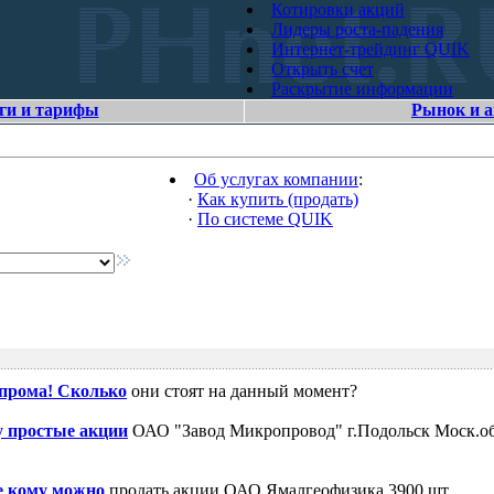
Котировки акций
Лидеры роста-падения
Интернет-трейдинг QUIK
Открыть счет
Раскрытие информации
ги и тарифы
Рынок и 
Об услугах компании
:
·
Как купить (продать)
·
По системе QUIK
зпрома! Сколько
они стоят на данный момент?
 простые акции
ОАО "Завод Микропровод" г.Подольск Моск.об
е кому можно
продать акции ОАО Ямалгеофизика 3900 шт.