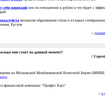
т себя японский
иен по отношению к рублю и что будет с эффе
трий
 пожалуйста
механизм образования гэпов и из каких соображени
ением, Рустем
::
дальш
колько они стоят на данный момент?
//
Сергей
Газпрома на Московской Межбанковской Валютной Бирже (ММВБ
енте
.
ел финансовой компании "Профит Хауз"
::
к