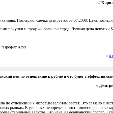
//
Кирил
видны. Последняя сделка датируется 08.07.2008. Цена последне
ами покупки и продажи большой спрэд. Лучшая цена покупки $0
 "Профит Хауз".
::
к
понский иен по отношению к рублю и что будет с эффективны
//
Дмитрий
ена по отношению к мировым валютам растет. Это связано с нес
овых рынках. В условиях неопределенности инвесторы по всем
более стабильные валюты. Это йена и американский доллар. Есл