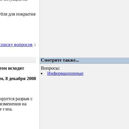
убля для покрытия
 списку вопросов
::
Смотрите также...
том исходят
Вопросы:
Информационные
м, 8 декабря 2008
ируется разрыв с
 изменения на
 гэпа.