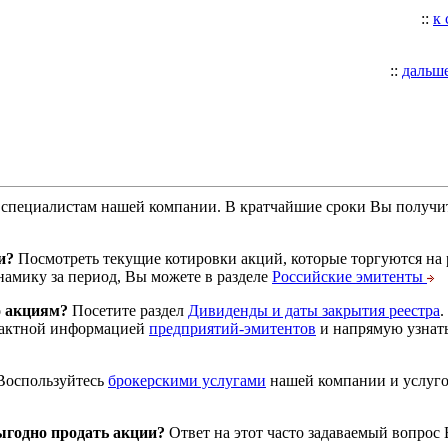
::
к
::
дальш
специалистам нашей компании. В кратчайшие сроки Вы получит
и?
Посмотреть текущие котировки акций, которые торгуются на
намику за период, Вы можете в разделе
Российские эмитенты
о акциям?
Посетите раздел
Дивиденды и даты закрытия реестра
.
тактной информацией
предприятий-эмитентов
и напрямую узнать
оспользуйтесь
брокерскими услугами
нашей компании и услуг
годно продать акции?
Ответ на этот часто задаваемый вопрос