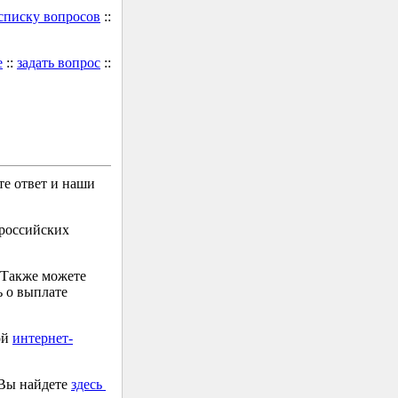
 списку вопросов
::
е
::
задать вопрос
::
е ответ и наши
 российских
 Также можете
 о выплате
ой
интернет-
 Вы найдете
здесь