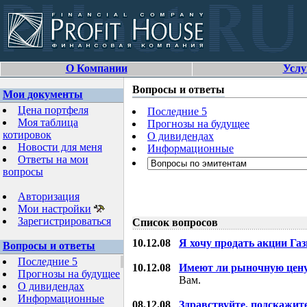
О Компании
Услу
Вопросы и ответы
Мои документы
Цена портфеля
Последние 5
Моя таблица
Прогнозы на будущее
котировок
О дивидендах
Новости для меня
Информационные
Ответы на мои
вопросы
Авторизация
Мои настройки
Зарегистрироваться
Список вопросов
10.12.08
Я хочу продать акции Га
Вопросы и ответы
Последние 5
10.12.08
Имеют ли рыночную цену
Прогнозы на будущее
Вам.
О дивидендах
Информационные
08.12.08
Здравствуйте, подскажит