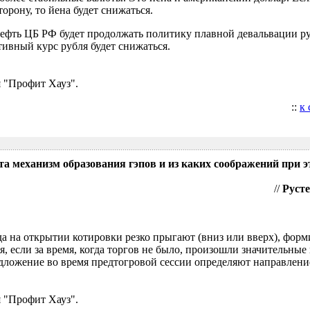
орону, то йена будет снижаться.
нефть ЦБ РФ будет продолжать политику плавной девальвации р
ивный курс рубля будет снижаться.
 "Профит Хауз".
::
к
та механизм образования гэпов и из каких соображений при э
//
Русте
гда на открытии котировки резко прыгают (вниз или вверх), форм
я, если за время, когда торгов не было, произошли значительные
ложение во время предтогровой сессии определяют направление
 "Профит Хауз".