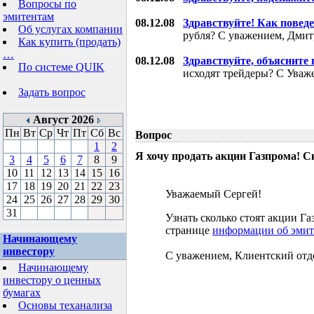
Вопросы по
эмитентам
08.12.08
Здравствуйте! Как поведе
Об услугах компании
рубля? С уважением, Дми
Как купить (продать)
…
08.12.08
Здравствуйте, объясните
По системе QUIK
исходят трейдеры? С Уваж
Задать вопрос
Август 2026
Пн
Вт
Ср
Чт
Пт
Сб
Вс
Вопрос
1
2
Я хочу продать акции Газпрома! С
3
4
5
6
7
8
9
10
11
12
13
14
15
16
17
18
19
20
21
22
23
Уважаемый Сергей!
24
25
26
27
28
29
30
31
Узнать сколько стоят акции 
странице
информации об эмит
Начинающему
инвестору
С уважением, Клиентский отд
Начинающему
инвестору о ценных
бумагах
Основы теханализа