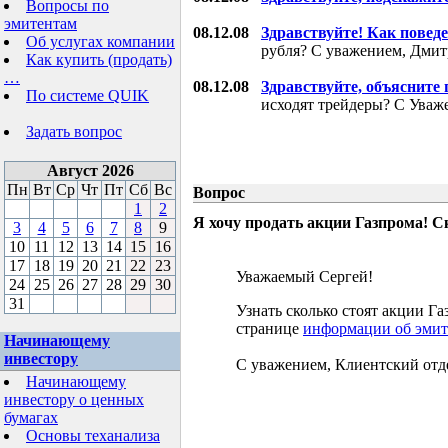
Вопросы по
эмитентам
08.12.08
Здравствуйте! Как поведе
Об услугах компании
рубля? С уважением, Дми
Как купить (продать)
…
08.12.08
Здравствуйте, объясните
По системе QUIK
исходят трейдеры? С Уваж
Задать вопрос
Август 2026
Пн
Вт
Ср
Чт
Пт
Сб
Вс
Вопрос
1
2
Я хочу продать акции Газпрома! С
3
4
5
6
7
8
9
10
11
12
13
14
15
16
17
18
19
20
21
22
23
Уважаемый Сергей!
24
25
26
27
28
29
30
31
Узнать сколько стоят акции 
странице
информации об эмит
Начинающему
инвестору
С уважением, Клиентский отд
Начинающему
инвестору о ценных
бумагах
Основы теханализа