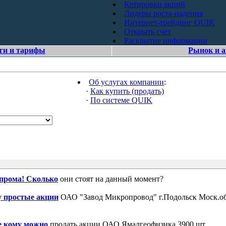
Котировки акций
Лидеры роста-падения
Интернет-трейдинг QUIK
Открыть счет
Раскрытие информации
ги и тарифы
Рынок и 
Об услугах компании
:
·
Как купить (продать)
·
По системе QUIK
зпрома! Сколько
они стоят на данный момент?
 простые акции
ОАО "Завод Микропровод" г.Подольск Моск.об
е кому можно
продать акции ОАО Ямалгеофизика 3900 шт.