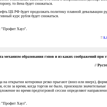
орону, то йена будет снижаться.
нефть ЦБ РФ будет продолжать политику плавной девальвации р
ивный курс рубля будет снижаться.
 "Профит Хауз".
::
к
та механизм образования гэпов и из каких соображений при э
//
Русте
гда на открытии котировки резко прыгают (вниз или вверх), форм
я, если за время, когда торгов не было, произошли значительные
ложение во время предтогровой сессии определяют направление
 "Профит Хауз".