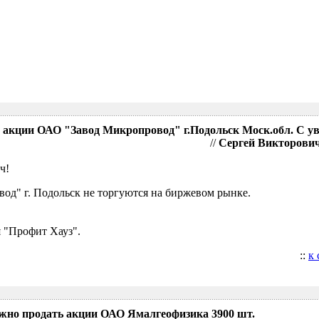
акции ОАО "Завод Микропровод" г.Подольск Моск.обл. С у
//
Сергей Викторович,
ч!
д" г. Подольск не торгуются на биржевом рынке.
 "Профит Хауз".
::
к
ожно продать акции ОАО Ямалгеофизика 3900 шт.