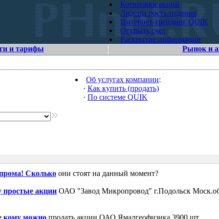
Котировки акций
Лидеры роста-падения
Интернет-трейдинг QUIK
Открыть счет
Раскрытие информации
ги и тарифы
Рынок и 
Об услугах компании
:
·
Как купить (продать)
·
По системе QUIK
зпрома! Сколько
они стоят на данный момент?
 простые акции
ОАО "Завод Микропровод" г.Подольск Моск.об
е кому можно
продать акции ОАО Ямалгеофизика 3900 шт.