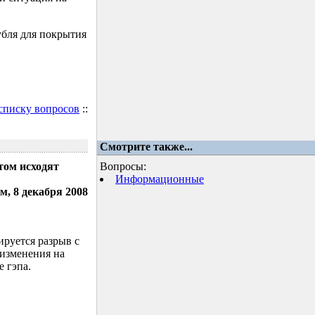
убля для покрытия
 списку вопросов
::
Смотрите также...
том исходят
Вопросы:
Информационные
м, 8 декабря 2008
ируется разрыв с
 изменения на
 гэпа.