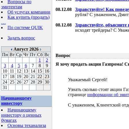
Вопросы по
эмитентам
08.12.08
Здравствуйте! Как поведе
Об услугах компании
рубля? С уважением, Дми
Как купить (продать)
…
08.12.08
Здравствуйте, объясните
По системе QUIK
исходят трейдеры? С Уваж
Задать вопрос
Август 2026
Пн
Вт
Ср
Чт
Пт
Сб
Вс
Вопрос
1
2
Я хочу продать акции Газпрома! С
3
4
5
6
7
8
9
10
11
12
13
14
15
16
17
18
19
20
21
22
23
Уважаемый Сергей!
24
25
26
27
28
29
30
31
Узнать сколько стоят акции 
странице
информации об эмит
Начинающему
инвестору
С уважением, Клиентский отд
Начинающему
инвестору о ценных
бумагах
Основы теханализа