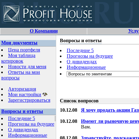
О Компании
Услу
Вопросы и ответы
Мои документы
Цена портфеля
Последние 5
Моя таблица
Прогнозы на будущее
котировок
О дивидендах
Новости для меня
Информационные
Ответы на мои
вопросы
Авторизация
Мои настройки
Зарегистрироваться
Список вопросов
10.12.08
Я хочу продать акции Га
Вопросы и ответы
Последние 5
10.12.08
Имеют ли рыночную цену
Прогнозы на будущее
Вам.
О дивидендах
Информационные
08.12.08
Здравствуйте, подскажит