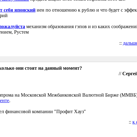
т себя японский
иен по отношению к рублю и что будет с эффе
трий
 пожалуйста
механизм образования гэпов и из каких соображени
ением, Рустем
::
дальш
колько они стоят на данный момент?
//
Сергей
Газпрома на Московской Межбанковской Валютной Бирже (ММВБ
енте
.
ел финансовой компании "Профит Хауз"
::
к