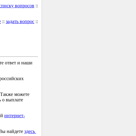
 списку вопросов
::
е
::
задать вопрос
::
е ответ и наши
 российских
 Также можете
 о выплате
ой
интернет-
 Вы найдете
здесь