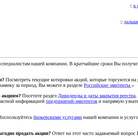
::
к
::
дальш
специалистам нашей компании. В кратчайшие сроки Вы получит
и?
Посмотреть текущие котировки акций, которые торгуются на
намику за период, Вы можете в разделе
Российские эмитенты
о акциям?
Посетите раздел
Дивиденды и даты закрытия реестра
.
тактной информацией
предприятий-эмитентов
и напрямую узнать
оспользуйтесь
брокерскими услугами
нашей компании и услуг
годно продать акции?
Ответ на этот часто задаваемый вопрос