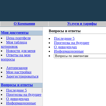
О Компании
Услуги и тарифы
Вопросы и ответы
Мои документы
Цена портфеля
Последние 5
Моя таблица
Прогнозы на будущее
котировок
О дивидендах
Новости для меня
Информационные
Ответы на мои
вопросы
Авторизация
Мои настройки
Зарегистрироваться
Вопросы и ответы
Последние 5
Прогнозы на будущее
О дивидендах
Информационные