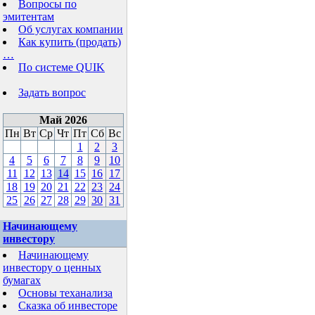
Вопросы по
эмитентам
Об услугах компании
Как купить (продать)
…
По системе QUIK
Задать вопрос
Май 2026
Пн
Вт
Ср
Чт
Пт
Сб
Вс
1
2
3
4
5
6
7
8
9
10
11
12
13
14
15
16
17
18
19
20
21
22
23
24
25
26
27
28
29
30
31
Начинающему
инвестору
Начинающему
инвестору о ценных
бумагах
Основы теханализа
Сказка об инвесторе