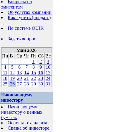
Вопросы по
эмитентам
Об услугах компании
Как купить (продать)
…
По системе QUIK
Задать вопрос
Май 2026
Пн
Вт
Ср
Чт
Пт
Сб
Вс
1
2
3
4
5
6
7
8
9
10
11
12
13
14
15
16
17
18
19
20
21
22
23
24
25
26
27
28
29
30
31
Начинающему
инвестору
Начинающему
инвестору о ценных
бумагах
Основы теханализа
Сказка об инвесторе