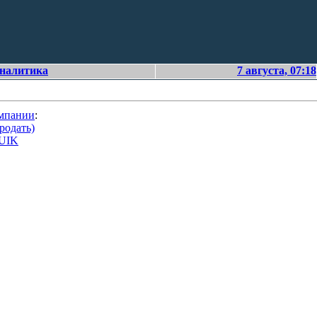
аналитика
7 августа, 07:18
омпании
:
родать)
QUIK