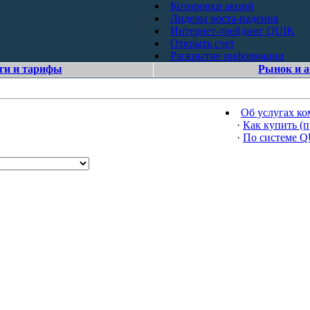
Котировки акций
Лидеры роста-падения
Интернет-трейдинг QUIK
Открыть счет
Раскрытие информации
ги и тарифы
Рынок и 
Об услугах к
·
Как купить (п
·
По системе 