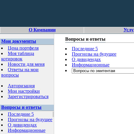
О Компании
Услу
Вопросы и ответы
Мои документы
Цена портфеля
Последние 5
Моя таблица
Прогнозы на будущее
котировок
О дивидендах
Новости для меня
Информационные
Ответы на мои
вопросы
Авторизация
Мои настройки
Зарегистрироваться
Вопросы и ответы
Последние 5
Прогнозы на будущее
О дивидендах
Информационные