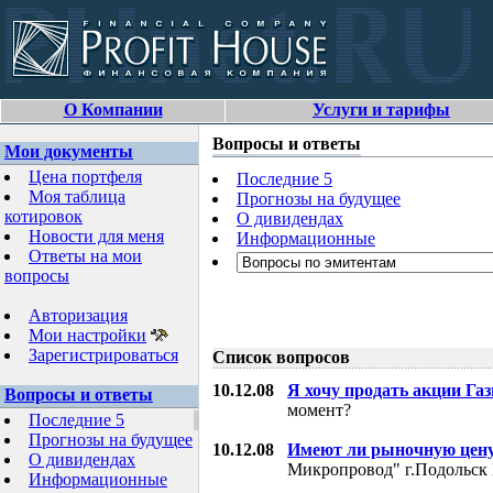
О Компании
Услуги и тарифы
Вопросы и ответы
Мои документы
Цена портфеля
Последние 5
Моя таблица
Прогнозы на будущее
котировок
О дивидендах
Новости для меня
Информационные
Ответы на мои
вопросы
Авторизация
Мои настройки
Зарегистрироваться
Список вопросов
10.12.08
Я хочу продать акции Га
Вопросы и ответы
момент?
Последние 5
Прогнозы на будущее
10.12.08
Имеют ли рыночную цену
О дивидендах
Микропровод" г.Подольск 
Информационные