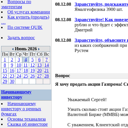
Вопросы по
08.12.08
Здравствуйте, подскажит
эмитентам
Ямалгеофизика 3900 шт.
Об услугах компании
Как купить (продать)
08.12.08
Здравствуйте! Как поведе
…
рублю и что будет с эффе
По системе QUIK
Дмитрий
Задать вопрос
08.12.08
Здравствуйте, объясните
из каких соображений при
Июнь 2026
Рустем
Пн
Вт
Ср
Чт
Пт
Сб
Вс
1
2
3
4
5
6
7
8
9
10
11
12
13
14
15
16
17
18
19
20
21
Вопрос
22
23
24
25
26
27
28
29
30
Я хочу продать акции Газпрома! С
Начинающему
инвестору
Уважаемый Сергей!
Начинающему
инвестору о ценных
Узнать сколько стоят акции Г
бумагах
Валютной Бирже (ММВБ) мож
Основы теханализа
Сказка об инвесторе
С уважением, Клиентский отд