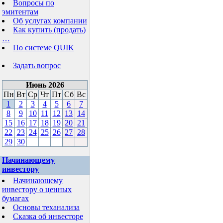
Вопросы по
эмитентам
Об услугах компании
Как купить (продать)
…
По системе QUIK
Задать вопрос
Июнь 2026
Пн
Вт
Ср
Чт
Пт
Сб
Вс
1
2
3
4
5
6
7
8
9
10
11
12
13
14
15
16
17
18
19
20
21
22
23
24
25
26
27
28
29
30
Начинающему
инвестору
Начинающему
инвестору о ценных
бумагах
Основы теханализа
Сказка об инвесторе