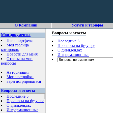
О Компании
Услуги и тарифы
Вопросы и ответы
Мои документы
Цена портфеля
Последние 5
Моя таблица
Прогнозы на будущее
котировок
О дивидендах
Новости для меня
Информационные
Ответы на мои
вопросы
Авторизация
Мои настройки
Зарегистрироваться
Вопросы и ответы
Последние 5
Прогнозы на будущее
О дивидендах
Информационные