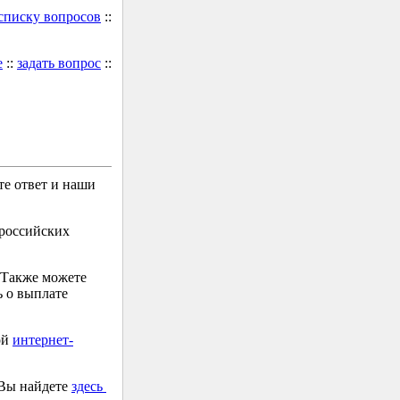
 списку вопросов
::
е
::
задать вопрос
::
е ответ и наши
 российских
 Также можете
 о выплате
ой
интернет-
 Вы найдете
здесь