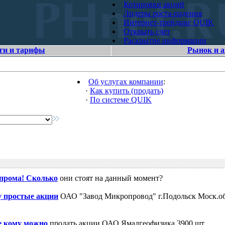
Котировки акций
Лидеры роста-падения
Интернет-трейдинг QUIK
Открыть счет
Раскрытие информации
ги и тарифы
Рынок и 
Об услугах компании
:
·
Как купить (продать)
·
По системе QUIK
зпрома! Сколько
они стоят на данный момент?
 простые акции
ОАО "Завод Микропровод" г.Подольск Моск.об
е кому можно
продать акции ОАО Ямалгеофизика 3900 шт.