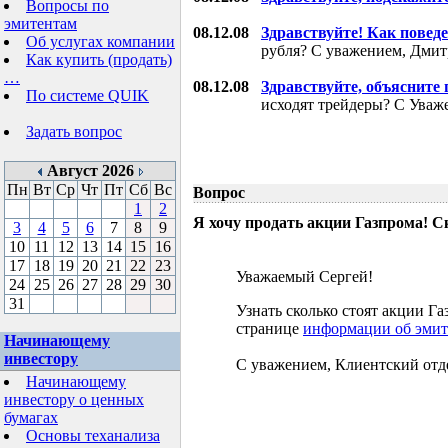
Вопросы по
эмитентам
08.12.08
Здравствуйте! Как поведе
Об услугах компании
рубля? С уважением, Дми
Как купить (продать)
…
08.12.08
Здравствуйте, объясните
По системе QUIK
исходят трейдеры? С Уваж
Задать вопрос
Август 2026
Пн
Вт
Ср
Чт
Пт
Сб
Вс
Вопрос
1
2
Я хочу продать акции Газпрома! С
3
4
5
6
7
8
9
10
11
12
13
14
15
16
17
18
19
20
21
22
23
Уважаемый Сергей!
24
25
26
27
28
29
30
31
Узнать сколько стоят акции 
странице
информации об эмит
Начинающему
инвестору
С уважением, Клиентский отд
Начинающему
инвестору о ценных
бумагах
Основы теханализа