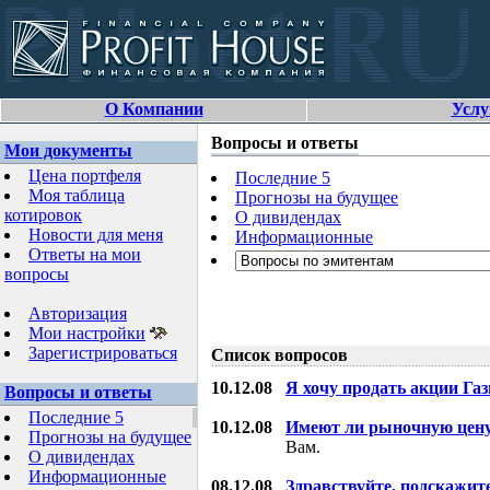
О Компании
Услу
Вопросы и ответы
Мои документы
Цена портфеля
Последние 5
Моя таблица
Прогнозы на будущее
котировок
О дивидендах
Новости для меня
Информационные
Ответы на мои
вопросы
Авторизация
Мои настройки
Зарегистрироваться
Список вопросов
10.12.08
Я хочу продать акции Га
Вопросы и ответы
Последние 5
10.12.08
Имеют ли рыночную цену
Прогнозы на будущее
Вам.
О дивидендах
Информационные
08.12.08
Здравствуйте, подскажит