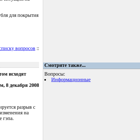
убля для покрытия
 списку вопросов
::
Смотрите также...
том исходят
Вопросы:
Информационные
м, 8 декабря 2008
ируется разрыв с
 изменения на
 гэпа.