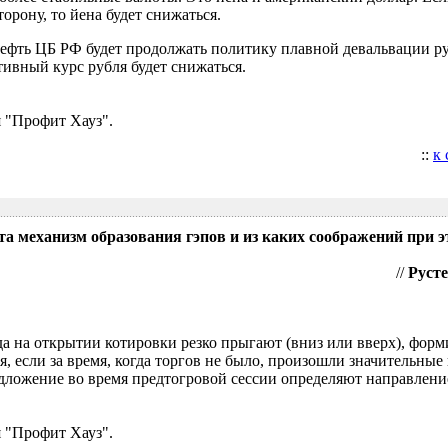
орону, то йена будет снижаться.
нефть ЦБ РФ будет продолжать политику плавной девальвации р
ивный курс рубля будет снижаться.
 "Профит Хауз".
::
к
та механизм образования гэпов и из каких соображений при э
//
Русте
гда на открытии котировки резко прыгают (вниз или вверх), форм
я, если за время, когда торгов не было, произошли значительные
ложение во время предтогровой сессии определяют направление
 "Профит Хауз".