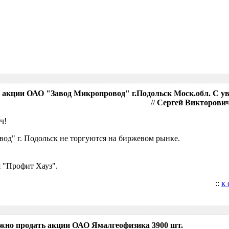
акции ОАО "Завод Микропровод" г.Подольск Моск.обл. С у
//
Сергей Викторович,
ч!
д" г. Подольск не торгуются на биржевом рынке.
 "Профит Хауз".
::
к
ожно продать акции ОАО Ямалгеофизика 3900 шт.