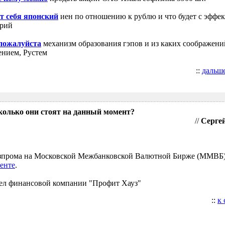
т себя японский
иен по отношению к рублю и что будет с эффе
трий
 пожалуйста
механизм образования гэпов и из каких соображени
ением, Рустем
::
дальш
колько они стоят на данный момент?
//
Сергей
Газпрома на Московской Межбанковской Валютной Бирже (ММВБ
енте
.
ел финансовой компании "Профит Хауз"
::
к