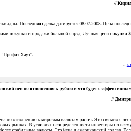
//
Кирил
видны. Последняя сделка датируется 08.07.2008. Цена последне
ами покупки и продажи большой спрэд. Лучшая цена покупки $0
 "Профит Хауз".
::
к
понский иен по отношению к рублю и что будет с эффективны
//
Дмитрий
ена по отношению к мировым валютам растет. Это связано с нес
овых рынках. В условиях неопределенности инвесторы по всем
более стабильные валюты. Это йена и американский доллар. Есл