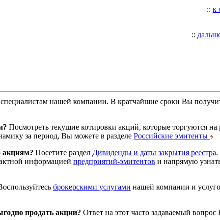
::
к
::
дальш
специалистам нашей компании. В кратчайшие сроки Вы получит
и?
Посмотреть текущие котировки акций, которые торгуются на
намику за период, Вы можете в разделе
Российские эмитенты
о акциям?
Посетите раздел
Дивиденды и даты закрытия реестра
.
тактной информацией
предприятий-эмитентов
и напрямую узнать
оспользуйтесь
брокерскими услугами
нашей компании и услуг
годно продать акции?
Ответ на этот часто задаваемый вопрос