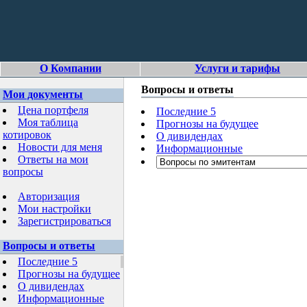
О Компании
Услуги и тарифы
Вопросы и ответы
Мои документы
Цена портфеля
Последние 5
Моя таблица
Прогнозы на будущее
котировок
О дивидендах
Новости для меня
Информационные
Ответы на мои
вопросы
Авторизация
Мои настройки
Зарегистрироваться
Вопросы и ответы
Последние 5
Прогнозы на будущее
О дивидендах
Информационные