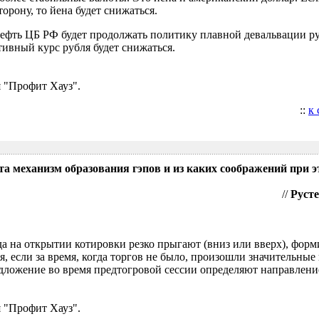
орону, то йена будет снижаться.
нефть ЦБ РФ будет продолжать политику плавной девальвации р
ивный курс рубля будет снижаться.
 "Профит Хауз".
::
к
та механизм образования гэпов и из каких соображений при э
//
Русте
гда на открытии котировки резко прыгают (вниз или вверх), форм
я, если за время, когда торгов не было, произошли значительные
ложение во время предтогровой сессии определяют направление
 "Профит Хауз".