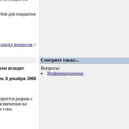
убля для покрытия
 списку вопросов
::
Смотрите также...
том исходят
Вопросы:
Информационные
м, 8 декабря 2008
ируется разрыв с
 изменения на
 гэпа.