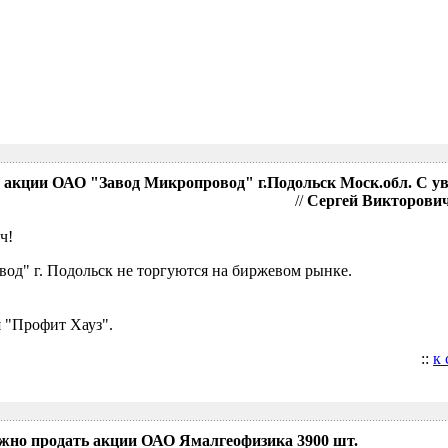
акции ОАО "Завод Микропровод" г.Подольск Моск.обл. С у
//
Сергей Викторович,
ч!
д" г. Подольск не торгуются на биржевом рынке.
 "Профит Хауз".
::
к
ожно продать акции ОАО Ямалгеофизика 3900 шт.