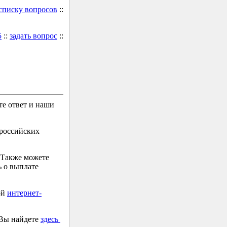
 списку вопросов
::
5
::
задать вопрос
::
е ответ и наши
 российских
 Также можете
 о выплате
ой
интернет-
 Вы найдете
здесь