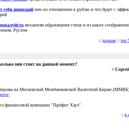
т себя японский
иен по отношению к рублю и что будет с эффе
трий
 пожалуйста
механизм образования гэпов и из каких соображени
ением, Рустем
::
дальше
::
top 
колько они стоят на данный момент?
//
Сергей
Газпрома на Московской Межбанковской Валютной Бирже (ММВБ
енте
.
ел финансовой компании "Профит Хауз"
::
к