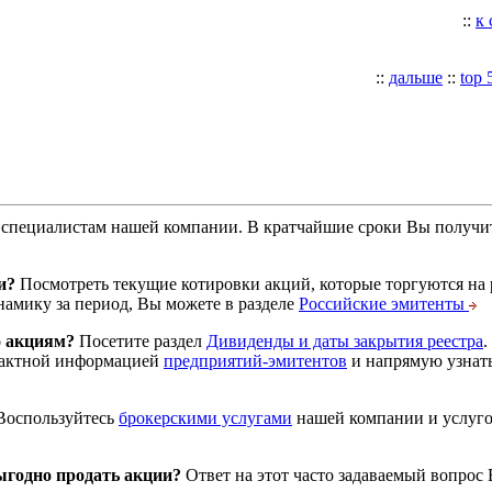
::
к
::
дальше
::
top 
специалистам нашей компании. В кратчайшие сроки Вы получит
и?
Посмотреть текущие котировки акций, которые торгуются на
намику за период, Вы можете в разделе
Российские эмитенты
о акциям?
Посетите раздел
Дивиденды и даты закрытия реестра
.
тактной информацией
предприятий-эмитентов
и напрямую узнать
оспользуйтесь
брокерскими услугами
нашей компании и услуг
годно продать акции?
Ответ на этот часто задаваемый вопрос