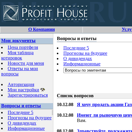
О Компании
Услу
Вопросы и ответы
Мои документы
Цена портфеля
Последние 5
Моя таблица
Прогнозы на будущее
котировок
О дивидендах
Новости для меня
Информационные
Ответы на мои
вопросы
Авторизация
Мои настройки
Зарегистрироваться
Список вопросов
10.12.08
Я хочу продать акции Га
Вопросы и ответы
Последние 5
10.12.08
Имеют ли рыночную цену
Прогнозы на будущее
Вам.
О дивидендах
Информационные
08.12.08
Здравствуйте, подскажит