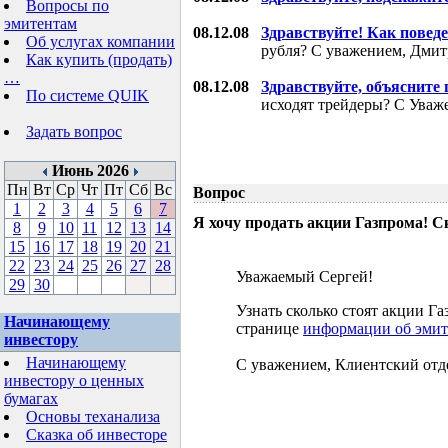
Вопросы по
эмитентам
08.12.08
Здравствуйте! Как поведе
Об услугах компании
рубля? С уважением, Дми
Как купить (продать)
…
08.12.08
Здравствуйте, объясните
По системе QUIK
исходят трейдеры? С Уваж
Задать вопрос
Июнь 2026
Пн
Вт
Ср
Чт
Пт
Сб
Вс
Вопрос
1
2
3
4
5
6
7
Я хочу продать акции Газпрома! С
8
9
10
11
12
13
14
15
16
17
18
19
20
21
22
23
24
25
26
27
28
Уважаемый Сергей!
29
30
Узнать сколько стоят акции 
Начинающему
странице
информации об эмит
инвестору
Начинающему
С уважением, Клиентский отд
инвестору о ценных
бумагах
Основы теханализа
Сказка об инвесторе