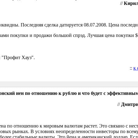
//
Кирил
видны. Последняя сделка датируется 08.07.2008. Цена последне
ами покупки и продажи большой спрэд. Лучшая цена покупки $0
 "Профит Хауз".
::
к
понский иен по отношению к рублю и что будет с эффективны
//
Дмитрий
ена по отношению к мировым валютам растет. Это связано с нес
овых рынках. В условиях неопределенности инвесторы по всем
более стабильные валюты. Это йена и американский доллар. Есл