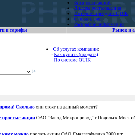
Котировки акций
Лидеры роста-падения
Интернет-трейдинг QUIK
Открыть счет
Раскрытие информации
ги и тарифы
Рынок и 
Об услугах компании
:
·
Как купить (продать)
·
По системе QUIK
зпрома! Сколько
они стоят на данный момент?
 простые акции
ОАО "Завод Микропровод" г.Подольск Моск.об
е кому можно
продать акции ОАО Ямалгеофизика 3900 шт.