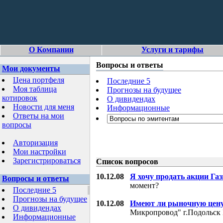
О Компании
Услуги и тарифы
Вопросы и ответы
Мои документы
Цена портфеля
Последние 5
Моя таблица
Прогнозы на будущее
котировок
О дивидендах
Новости для меня
Информационные
Ответы на мои
вопросы
Авторизация
Мои настройки
Зарегистрироваться
Список вопросов
10.12.08
Я хочу продать акции Га
Вопросы и ответы
момент?
Последние 5
Прогнозы на будущее
10.12.08
Имеют ли рыночную цену
О дивидендах
Микропровод" г.Подольск 
Информационные