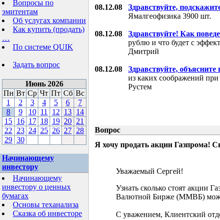
Вопросы по
08.12.08
Здравствуйте, подскажит
эмитентам
Ямалгеофизика 3900 шт.
Об услугах компании
Как купить (продать)
08.12.08
Здравствуйте! Как поведе
…
рублю и что будет с эффе
По системе QUIK
Дмитрий
Задать вопрос
08.12.08
Здравствуйте, объясните
из каких соображений при
Июнь 2026
Рустем
Пн
Вт
Ср
Чт
Пт
Сб
Вс
1
2
3
4
5
6
7
8
9
10
11
12
13
14
15
16
17
18
19
20
21
Вопрос
22
23
24
25
26
27
28
29
30
Я хочу продать акции Газпрома! С
Начинающему
инвестору
Уважаемый Сергей!
Начинающему
инвестору о ценных
Узнать сколько стоят акции Г
бумагах
Валютной Бирже (ММВБ) мож
Основы теханализа
Сказка об инвесторе
С уважением, Клиентский отд