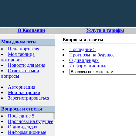
О Компании
Услуги и тарифы
Вопросы и ответы
Мои документы
Цена портфеля
Последние 5
Моя таблица
Прогнозы на будущее
котировок
О дивидендах
Новости для меня
Информационные
Ответы на мои
вопросы
Авторизация
Мои настройки
Зарегистрироваться
Вопросы и ответы
Последние 5
Прогнозы на будущее
О дивидендах
Информационные