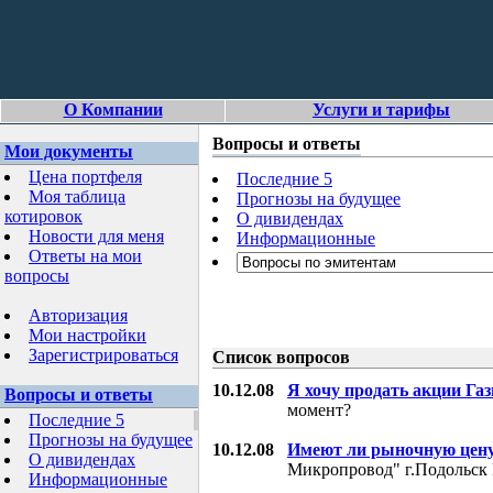
О Компании
Услуги и тарифы
Вопросы и ответы
Мои документы
Цена портфеля
Последние 5
Моя таблица
Прогнозы на будущее
котировок
О дивидендах
Новости для меня
Информационные
Ответы на мои
вопросы
Авторизация
Мои настройки
Зарегистрироваться
Список вопросов
10.12.08
Я хочу продать акции Га
Вопросы и ответы
момент?
Последние 5
Прогнозы на будущее
10.12.08
Имеют ли рыночную цену
О дивидендах
Микропровод" г.Подольск 
Информационные