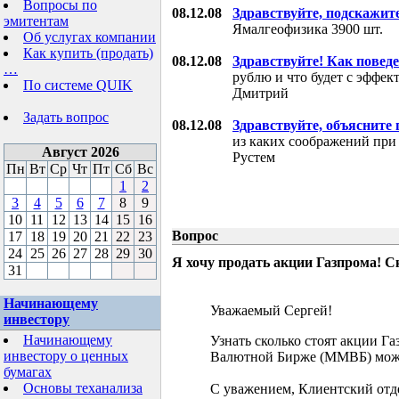
Вопросы по
08.12.08
Здравствуйте, подскажит
эмитентам
Ямалгеофизика 3900 шт.
Об услугах компании
Как купить (продать)
08.12.08
Здравствуйте! Как поведе
…
рублю и что будет с эффе
По системе QUIK
Дмитрий
Задать вопрос
08.12.08
Здравствуйте, объясните
из каких соображений при
Август 2026
Рустем
Пн
Вт
Ср
Чт
Пт
Сб
Вс
1
2
3
4
5
6
7
8
9
10
11
12
13
14
15
16
Вопрос
17
18
19
20
21
22
23
24
25
26
27
28
29
30
Я хочу продать акции Газпрома! С
31
Начинающему
Уважаемый Сергей!
инвестору
Начинающему
Узнать сколько стоят акции Г
инвестору о ценных
Валютной Бирже (ММВБ) мож
бумагах
Основы теханализа
С уважением, Клиентский отд