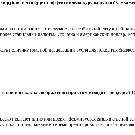
ию к рублю и что будет с эффективным курсом рубля? С уваж
вым валютам растет. Это связано с нестабильной ситуацией на 
более стабильные валюты. Это йена и американский доллар. Есл
жать политику плавной девальвации рубля для покрытия бюджет
 гэпов и из каких соображений при этом исходят трейдеры? 
резко прыгают (вниз или вверх), формируется разрыв с ценой закр
 Спрос и предложение во время предтогровой сессии определяю