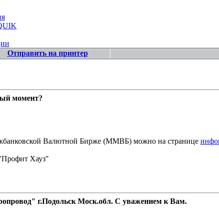
ия
 QUIK
ции
Отправить на принтер
ный момент?
Межбанковской Валютной Бирже (ММВБ) можно на странице
инфо
"Профит Хауз"
провод" г.Подольск Моск.обл. С уважением к Вам.