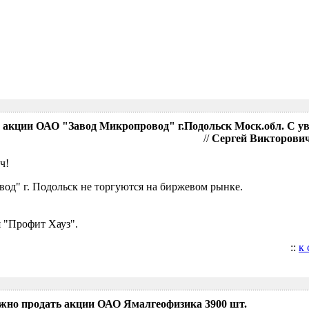
акции ОАО "Завод Микропровод" г.Подольск Моск.обл. С у
//
Сергей Викторович,
ч!
д" г. Подольск не торгуются на биржевом рынке.
 "Профит Хауз".
::
к
ожно продать акции ОАО Ямалгеофизика 3900 шт.