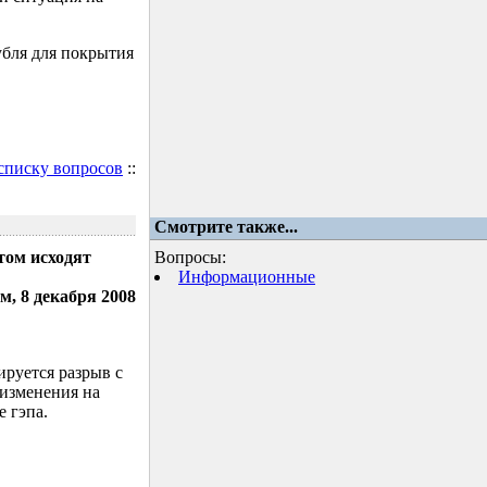
убля для покрытия
 списку вопросов
::
Смотрите также...
том исходят
Вопросы:
Информационные
м, 8 декабря 2008
ируется разрыв с
 изменения на
 гэпа.