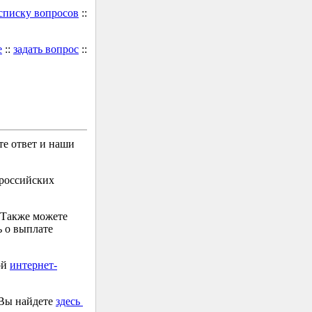
 списку вопросов
::
е
::
задать вопрос
::
е ответ и наши
 российских
 Также можете
 о выплате
ой
интернет-
 Вы найдете
здесь