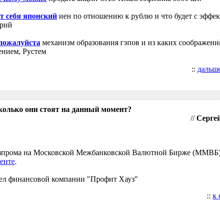
т себя японский
иен по отношению к рублю и что будет с эффе
трий
 пожалуйста
механизм образования гэпов и из каких соображени
ением, Рустем
::
дальш
колько они стоят на данный момент?
//
Сергей
Газпрома на Московской Межбанковской Валютной Бирже (ММВБ
енте
.
ел финансовой компании "Профит Хауз"
::
к