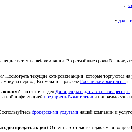
::
к
::
дальш
специалистам нашей компании. В кратчайшие сроки Вы получит
и?
Посмотреть текущие котировки акций, которые торгуются на
намику за период, Вы можете в разделе
Российские эмитенты
о акциям?
Посетите раздел
Дивиденды и даты закрытия реестра
.
тактной информацией
предприятий-эмитентов
и напрямую узнать
оспользуйтесь
брокерскими услугами
нашей компании и услуг
годно продать акции?
Ответ на этот часто задаваемый вопрос