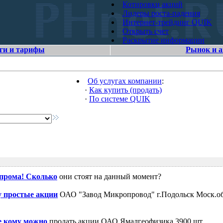
Котировки акций
Лидеры роста-падения
Интернет-трейдинг QUIK
Открыть счет
Раскрытие информации
ги и тарифы
Рынок и 
Об услугах компании
:
·
Как купить (продать)
·
По системе QUIK
зпрома! Сколько
они стоят на данный момент?
 простые акции
ОАО "Завод Микропровод" г.Подольск Моск.об
е кому можно
продать акции ОАО Ямалгеофизика 3900 шт.