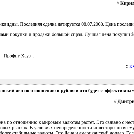
//
Кирил
видны. Последняя сделка датируется 08.07.2008. Цена последне
ами покупки и продажи большой спрэд. Лучшая цена покупки $0
 "Профит Хауз".
::
к
понский иен по отношению к рублю и что будет с эффективны
//
Дмитрий
ена по отношению к мировым валютам растет. Это связано с нес
овых рынках. В условиях неопределенности инвесторы по всем
более стабильные валюты. Это йена и американский доллар. Есл