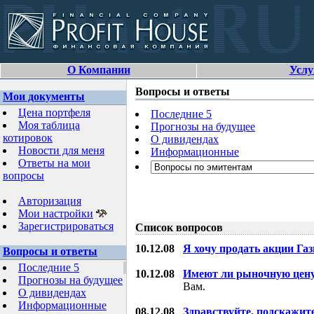
О Компании
Услу
Вопросы и ответы
Мои документы
Цена портфеля
Последние 5
Моя таблица
Прогнозы на будущее
котировок
О дивидендах
Новости для меня
Информационные
Ответы на мои
вопросы
Авторизация
Мои настройки
Зарегистрироваться
Список вопросов
10.12.08
Я хочу продать акции Га
Вопросы и ответы
Последние 5
10.12.08
Имеют ли рыночную цену
Прогнозы на будущее
Вам.
О дивидендах
Информационные
08.12.08
Здравствуйте, подскажит