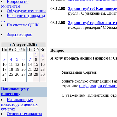
Вопросы по
эмитентам
08.12.08
Здравствуйте! Как поведе
Об услугах компании
рубля? С уважением, Дми
Как купить (продать)
…
08.12.08
Здравствуйте, объясните
По системе QUIK
исходят трейдеры? С Уваж
Задать вопрос
Август 2026
Пн
Вт
Ср
Чт
Пт
Сб
Вс
Вопрос
1
2
Я хочу продать акции Газпрома! С
3
4
5
6
7
8
9
10
11
12
13
14
15
16
17
18
19
20
21
22
23
Уважаемый Сергей!
24
25
26
27
28
29
30
31
Узнать сколько стоят акции 
странице
информации об эмит
Начинающему
инвестору
С уважением, Клиентский отд
Начинающему
инвестору о ценных
бумагах
Основы теханализа