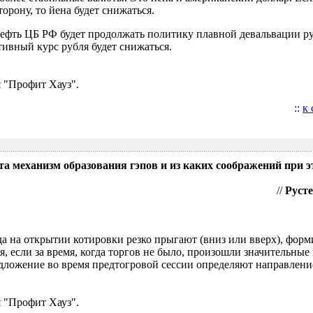
орону, то йена будет снижаться.
нефть ЦБ РФ будет продолжать политику плавной девальвации р
ивный курс рубля будет снижаться.
 "Профит Хауз".
::
к
та механизм образования гэпов и из каких соображений при э
//
Русте
гда на открытии котировки резко прыгают (вниз или вверх), форм
я, если за время, когда торгов не было, произошли значительные
ложение во время предтогровой сессии определяют направление
 "Профит Хауз".