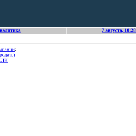
аналитика
7 августа, 10:28
омпании
:
родать)
QUIK