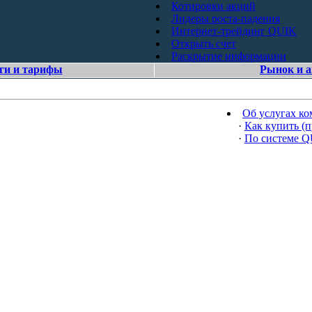
Котировки акций
Лидеры роста-падения
Интернет-трейдинг QUIK
Открыть счет
Раскрытие информации
ги и тарифы
Рынок и 
Об услугах к
·
Как купить (п
·
По системе 