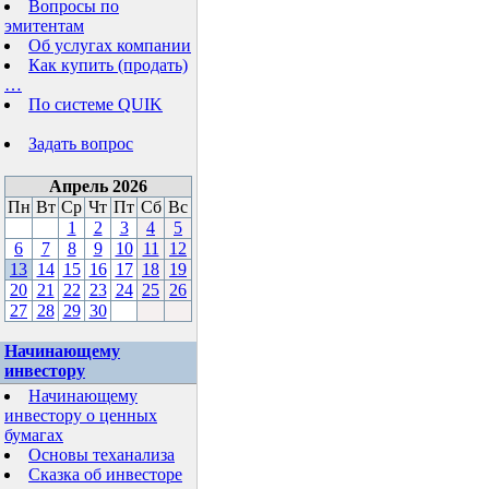
Вопросы по
эмитентам
Об услугах компании
Как купить (продать)
…
По системе QUIK
Задать вопрос
Апрель 2026
Пн
Вт
Ср
Чт
Пт
Сб
Вс
1
2
3
4
5
6
7
8
9
10
11
12
13
14
15
16
17
18
19
20
21
22
23
24
25
26
27
28
29
30
Начинающему
инвестору
Начинающему
инвестору о ценных
бумагах
Основы теханализа
Сказка об инвесторе