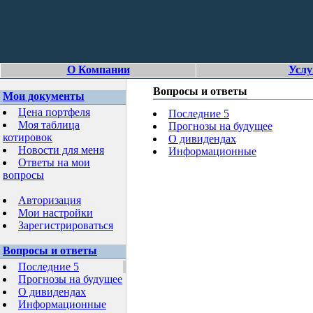
О Компании
Услу
Вопросы и ответы
Мои документы
Цена портфеля
Последние 5
Моя таблица
Прогнозы на будущее
котировок
О дивидендах
Новости для меня
Информационные
Ответы на мои
вопросы
Авторизация
Мои настройки
Зарегистрироваться
Вопросы и ответы
Последние 5
Прогнозы на будущее
О дивидендах
Информационные