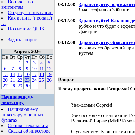
Вопросы по
08.12.08
Здравствуйте, подскажит
эмитентам
Ямалгеофизика 3900 шт.
Об услугах компании
Как купить (продать)
08.12.08
Здравствуйте! Как поведе
…
рублю и что будет с эффе
По системе QUIK
Дмитрий
Задать вопрос
08.12.08
Здравствуйте, объясните
из каких соображений при
Апрель 2026
Рустем
Пн
Вт
Ср
Чт
Пт
Сб
Вс
1
2
3
4
5
6
7
8
9
10
11
12
13
14
15
16
17
18
19
Вопрос
20
21
22
23
24
25
26
27
28
29
30
Я хочу продать акции Газпрома! С
Начинающему
инвестору
Уважаемый Сергей!
Начинающему
инвестору о ценных
Узнать сколько стоят акции Г
бумагах
Валютной Бирже (ММВБ) мож
Основы теханализа
Сказка об инвесторе
С уважением, Клиентский отд