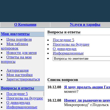
О Компании
Услуги и тарифы
Вопросы и ответы
Мои документы
Цена портфеля
Последние 5
Моя таблица
Прогнозы на будущее
котировок
О дивидендах
Новости для меня
Информационные
Ответы на мои
вопросы
Авторизация
Мои настройки
Зарегистрироваться
Список вопросов
10.12.08
Я хочу продать акции Га
Вопросы и ответы
момент?
Последние 5
Прогнозы на будущее
10.12.08
Имеют ли рыночную цену
О дивидендах
Микропровод" г.Подольск 
Информационные