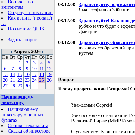
Вопросы по
08.12.08
Здравствуйте, подскажит
эмитентам
Ямалгеофизика 3900 шт.
Об услугах компании
Как купить (продать)
08.12.08
Здравствуйте! Как поведе
…
рублю и что будет с эффе
По системе QUIK
Дмитрий
Задать вопрос
08.12.08
Здравствуйте, объясните
из каких соображений при
Апрель 2026
Рустем
Пн
Вт
Ср
Чт
Пт
Сб
Вс
1
2
3
4
5
6
7
8
9
10
11
12
13
14
15
16
17
18
19
Вопрос
20
21
22
23
24
25
26
27
28
29
30
Я хочу продать акции Газпрома! С
Начинающему
инвестору
Уважаемый Сергей!
Начинающему
инвестору о ценных
Узнать сколько стоят акции Г
бумагах
Валютной Бирже (ММВБ) мож
Основы теханализа
Сказка об инвесторе
С уважением, Клиентский отд