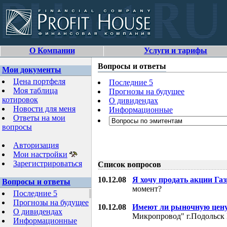
О Компании
Услуги и тарифы
Вопросы и ответы
Мои документы
Цена портфеля
Последние 5
Моя таблица
Прогнозы на будущее
котировок
О дивидендах
Новости для меня
Информационные
Ответы на мои
вопросы
Авторизация
Мои настройки
Зарегистрироваться
Список вопросов
10.12.08
Я хочу продать акции Га
Вопросы и ответы
момент?
Последние 5
Прогнозы на будущее
10.12.08
Имеют ли рыночную цену
О дивидендах
Микропровод" г.Подольск 
Информационные