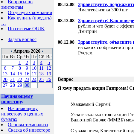
Вопросы по
08.12.08
Здравствуйте, подскажит
эмитентам
Ямалгеофизика 3900 шт.
Об услугах компании
Как купить (продать)
08.12.08
Здравствуйте! Как поведе
…
рублю и что будет с эффе
По системе QUIK
Дмитрий
Задать вопрос
08.12.08
Здравствуйте, объясните
из каких соображений при
Апрель 2026
Рустем
Пн
Вт
Ср
Чт
Пт
Сб
Вс
1
2
3
4
5
6
7
8
9
10
11
12
13
14
15
16
17
18
19
Вопрос
20
21
22
23
24
25
26
27
28
29
30
Я хочу продать акции Газпрома! С
Начинающему
инвестору
Уважаемый Сергей!
Начинающему
инвестору о ценных
Узнать сколько стоят акции Г
бумагах
Валютной Бирже (ММВБ) мож
Основы теханализа
Сказка об инвесторе
С уважением, Клиентский отд