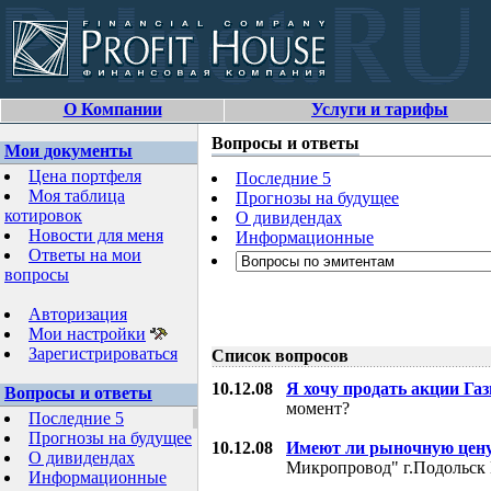
О Компании
Услуги и тарифы
Вопросы и ответы
Мои документы
Цена портфеля
Последние 5
Моя таблица
Прогнозы на будущее
котировок
О дивидендах
Новости для меня
Информационные
Ответы на мои
вопросы
Авторизация
Мои настройки
Зарегистрироваться
Список вопросов
10.12.08
Я хочу продать акции Га
Вопросы и ответы
момент?
Последние 5
Прогнозы на будущее
10.12.08
Имеют ли рыночную цену
О дивидендах
Микропровод" г.Подольск 
Информационные