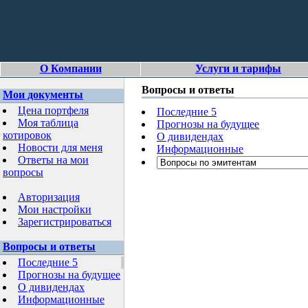
О Компании
Услуги и тарифы
Вопросы и ответы
Мои документы
Цена портфеля
Последние 5
Моя таблица
Прогнозы на будущее
котировок
О дивидендах
Новости для меня
Информационные
Ответы на мои
вопросы
Авторизация
Мои настройки
Зарегистрироваться
Вопросы и ответы
Последние 5
Прогнозы на будущее
О дивидендах
Информационные