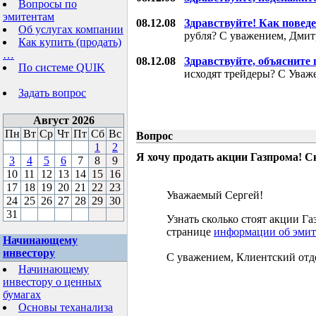
Вопросы по
эмитентам
08.12.08
Здравствуйте! Как поведе
Об услугах компании
рубля? С уважением, Дми
Как купить (продать)
…
08.12.08
Здравствуйте, объясните
По системе QUIK
исходят трейдеры? С Уваж
Задать вопрос
Август 2026
Пн
Вт
Ср
Чт
Пт
Сб
Вс
Вопрос
1
2
Я хочу продать акции Газпрома! С
3
4
5
6
7
8
9
10
11
12
13
14
15
16
17
18
19
20
21
22
23
Уважаемый Сергей!
24
25
26
27
28
29
30
31
Узнать сколько стоят акции 
странице
информации об эмит
Начинающему
инвестору
С уважением, Клиентский отд
Начинающему
инвестору о ценных
бумагах
Основы теханализа