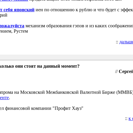
т себя японский
иен по отношению к рублю и что будет с эффе
трий
 пожалуйста
механизм образования гэпов и из каких соображени
ением, Рустем
::
дальш
колько они стоят на данный момент?
//
Сергей
Газпрома на Московской Межбанковской Валютной Бирже (ММВБ
енте
.
ел финансовой компании "Профит Хауз"
::
к