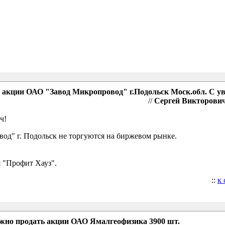
акции ОАО "Завод Микропровод" г.Подольск Моск.обл. С у
//
Сергей Викторович,
ч!
д" г. Подольск не торгуются на биржевом рынке.
 "Профит Хауз".
::
к
ожно продать акции ОАО Ямалгеофизика 3900 шт.