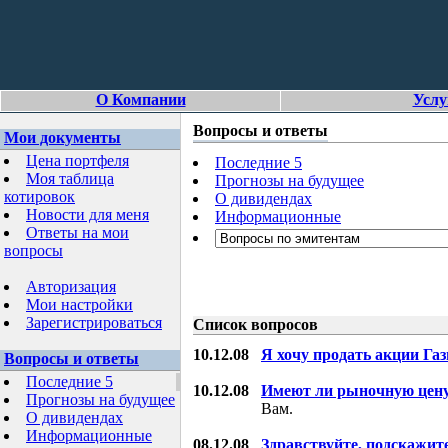
О Компании
Услу
Вопросы и ответы
Мои документы
Цена портфеля
Последние 5
Моя таблица
Прогнозы на будущее
котировок
О дивидендах
Новости для меня
Информационные
Ответы на мои
вопросы
Авторизация
Мои настройки
Зарегистрироваться
Список вопросов
10.12.08
Я хочу продать акции Га
Вопросы и ответы
Последние 5
10.12.08
Имеют ли рыночную цену
Прогнозы на будущее
Вам.
О дивидендах
Информационные
08.12.08
Здравствуйте, подскажит