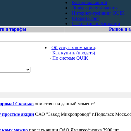
Котировки акций
Лидеры роста-падения
Интернет-трейдинг QUIK
Открыть счет
Раскрытие информации
ги и тарифы
Рынок и 
Об услугах компании
:
·
Как купить (продать)
·
По системе QUIK
зпрома! Сколько
они стоят на данный момент?
 простые акции
ОАО "Завод Микропровод" г.Подольск Моск.об
е кому можно
продать акции ОАО Ямалгеофизика 3900 шт.