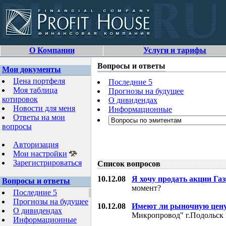
О Компании
Услуги и тарифы
Вопросы и ответы
Мои документы
Цена портфеля
Последние 5
Моя таблица
Прогнозы на будущее
котировок
О дивидендах
Новости для меня
Информационные
Ответы на мои
вопросы
Авторизация
Мои настройки
Зарегистрироваться
Список вопросов
10.12.08
Я хочу продать акции Га
Вопросы и ответы
момент?
Последние 5
Прогнозы на будущее
10.12.08
Имеют ли рыночную цену
О дивидендах
Микропровод" г.Подольск 
Информационные