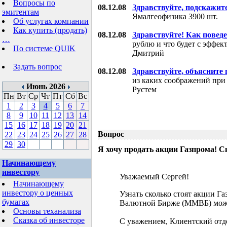
Вопросы по
08.12.08
Здравствуйте, подскажит
эмитентам
Ямалгеофизика 3900 шт.
Об услугах компании
Как купить (продать)
08.12.08
Здравствуйте! Как поведе
…
рублю и что будет с эффе
По системе QUIK
Дмитрий
Задать вопрос
08.12.08
Здравствуйте, объясните
из каких соображений при
Июнь 2026
Рустем
Пн
Вт
Ср
Чт
Пт
Сб
Вс
1
2
3
4
5
6
7
8
9
10
11
12
13
14
15
16
17
18
19
20
21
Вопрос
22
23
24
25
26
27
28
29
30
Я хочу продать акции Газпрома! С
Начинающему
инвестору
Уважаемый Сергей!
Начинающему
инвестору о ценных
Узнать сколько стоят акции Г
бумагах
Валютной Бирже (ММВБ) мож
Основы теханализа
Сказка об инвесторе
С уважением, Клиентский отд