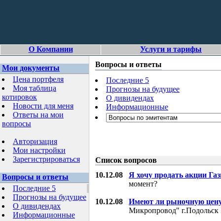
О Компании
Услуги и тарифы
Вопросы и ответы
Мои документы
Цена портфеля
Последние 5
Моя таблица
Прогнозы на будущее
котировок
О дивидендах
Новости для меня
Информационные
Ответы на мои
вопросы
Авторизация
Мои настройки
Зарегистрироваться
Список вопросов
10.12.08
Я хочу продать акции Га
Вопросы и ответы
момент?
Последние 5
Прогнозы на будущее
10.12.08
Имеют ли рыночную цену
О дивидендах
Микропровод" г.Подольск 
Информационные