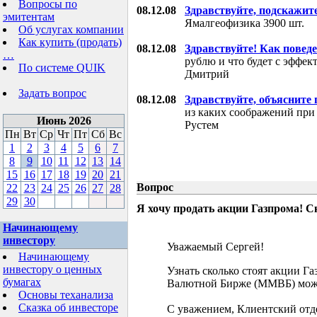
Вопросы по
08.12.08
Здравствуйте, подскажит
эмитентам
Ямалгеофизика 3900 шт.
Об услугах компании
Как купить (продать)
08.12.08
Здравствуйте! Как поведе
…
рублю и что будет с эффе
По системе QUIK
Дмитрий
Задать вопрос
08.12.08
Здравствуйте, объясните
из каких соображений при
Июнь 2026
Рустем
Пн
Вт
Ср
Чт
Пт
Сб
Вс
1
2
3
4
5
6
7
8
9
10
11
12
13
14
15
16
17
18
19
20
21
Вопрос
22
23
24
25
26
27
28
29
30
Я хочу продать акции Газпрома! С
Начинающему
инвестору
Уважаемый Сергей!
Начинающему
инвестору о ценных
Узнать сколько стоят акции Г
бумагах
Валютной Бирже (ММВБ) мож
Основы теханализа
Сказка об инвесторе
С уважением, Клиентский отд