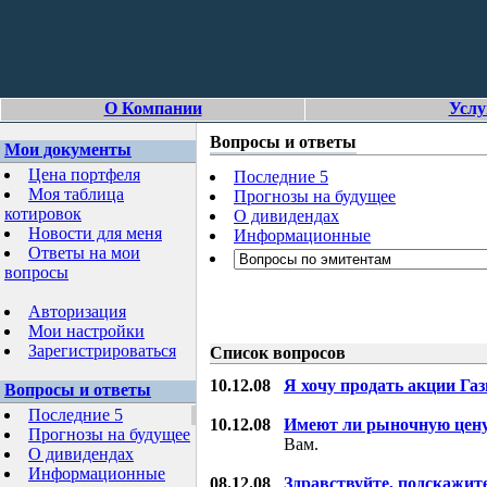
О Компании
Услу
Вопросы и ответы
Мои документы
Цена портфеля
Последние 5
Моя таблица
Прогнозы на будущее
котировок
О дивидендах
Новости для меня
Информационные
Ответы на мои
вопросы
Авторизация
Мои настройки
Зарегистрироваться
Список вопросов
10.12.08
Я хочу продать акции Га
Вопросы и ответы
Последние 5
10.12.08
Имеют ли рыночную цену
Прогнозы на будущее
Вам.
О дивидендах
Информационные
08.12.08
Здравствуйте, подскажит