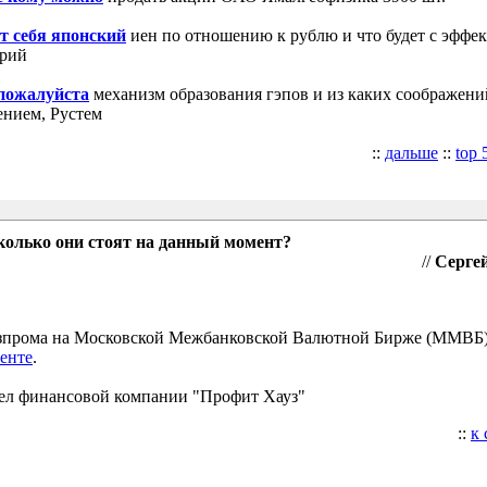
т себя японский
иен по отношению к рублю и что будет с эффе
трий
 пожалуйста
механизм образования гэпов и из каких соображени
ением, Рустем
::
дальше
::
top 
колько они стоят на данный момент?
//
Сергей
Газпрома на Московской Межбанковской Валютной Бирже (ММВБ
енте
.
ел финансовой компании "Профит Хауз"
::
к