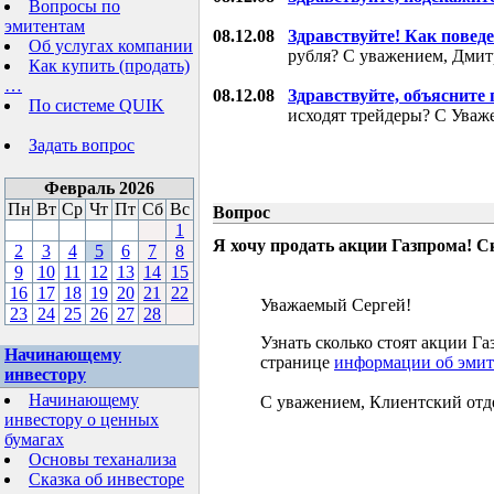
Вопросы по
эмитентам
08.12.08
Здравствуйте! Как поведе
Об услугах компании
рубля? С уважением, Дми
Как купить (продать)
…
08.12.08
Здравствуйте, объясните
По системе QUIK
исходят трейдеры? С Уваж
Задать вопрос
Февраль 2026
Пн
Вт
Ср
Чт
Пт
Сб
Вс
Вопрос
1
Я хочу продать акции Газпрома! С
2
3
4
5
6
7
8
9
10
11
12
13
14
15
16
17
18
19
20
21
22
Уважаемый Сергей!
23
24
25
26
27
28
Узнать сколько стоят акции 
Начинающему
странице
информации об эмит
инвестору
Начинающему
С уважением, Клиентский отд
инвестору о ценных
бумагах
Основы теханализа
Сказка об инвесторе