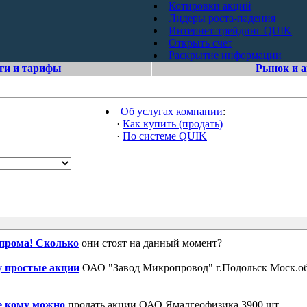
Котировки акций
Лидеры роста-падения
Интернет-трейдинг QUIK
Открыть счет
Раскрытие информации
ги и тарифы
Рынок и 
Об услугах компании
:
·
Как купить (продать)
·
По системе QUIK
зпрома! Сколько
они стоят на данный момент?
 простые акции
ОАО "Завод Микропровод" г.Подольск Моск.об
е кому можно
продать акции ОАО Ямалгеофизика 3900 шт.