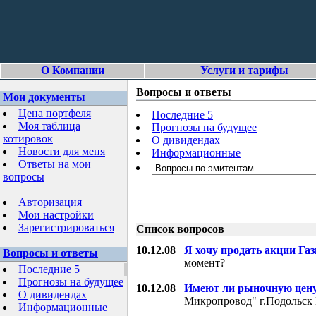
О Компании
Услуги и тарифы
Вопросы и ответы
Мои документы
Цена портфеля
Последние 5
Моя таблица
Прогнозы на будущее
котировок
О дивидендах
Новости для меня
Информационные
Ответы на мои
вопросы
Авторизация
Мои настройки
Зарегистрироваться
Список вопросов
10.12.08
Я хочу продать акции Га
Вопросы и ответы
момент?
Последние 5
Прогнозы на будущее
10.12.08
Имеют ли рыночную цену
О дивидендах
Микропровод" г.Подольск 
Информационные