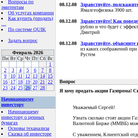
Вопросы по
08.12.08
Здравствуйте, подскажит
эмитентам
Ямалгеофизика 3900 шт.
Об услугах компании
Как купить (продать)
08.12.08
Здравствуйте! Как поведе
…
рублю и что будет с эффе
По системе QUIK
Дмитрий
Задать вопрос
08.12.08
Здравствуйте, объясните
из каких соображений при
Февраль 2026
Рустем
Пн
Вт
Ср
Чт
Пт
Сб
Вс
1
2
3
4
5
6
7
8
9
10
11
12
13
14
15
Вопрос
16
17
18
19
20
21
22
23
24
25
26
27
28
Я хочу продать акции Газпрома! С
Начинающему
инвестору
Уважаемый Сергей!
Начинающему
инвестору о ценных
Узнать сколько стоят акции Г
бумагах
Валютной Бирже (ММВБ) мож
Основы теханализа
Сказка об инвесторе
С уважением, Клиентский отд