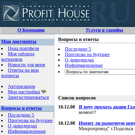
О Компании
Услуги и тарифы
Вопросы и ответы
Мои документы
Цена портфеля
Последние 5
Моя таблица
Прогнозы на будущее
котировок
О дивидендах
Новости для меня
Информационные
Ответы на мои
вопросы
Авторизация
Мои настройки
Зарегистрироваться
Список вопросов
10.12.08
Я хочу продать акции Га
Вопросы и ответы
момент?
Последние 5
Прогнозы на будущее
10.12.08
Имеют ли рыночную цену
О дивидендах
Микропровод" г.Подольск 
Информационные