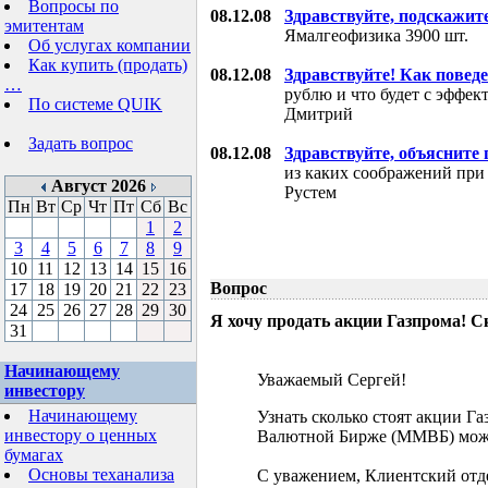
Вопросы по
08.12.08
Здравствуйте, подскажит
эмитентам
Ямалгеофизика 3900 шт.
Об услугах компании
Как купить (продать)
08.12.08
Здравствуйте! Как поведе
…
рублю и что будет с эффе
По системе QUIK
Дмитрий
Задать вопрос
08.12.08
Здравствуйте, объясните
из каких соображений при
Август 2026
Рустем
Пн
Вт
Ср
Чт
Пт
Сб
Вс
1
2
3
4
5
6
7
8
9
10
11
12
13
14
15
16
Вопрос
17
18
19
20
21
22
23
24
25
26
27
28
29
30
Я хочу продать акции Газпрома! С
31
Начинающему
Уважаемый Сергей!
инвестору
Начинающему
Узнать сколько стоят акции Г
инвестору о ценных
Валютной Бирже (ММВБ) мож
бумагах
Основы теханализа
С уважением, Клиентский отд