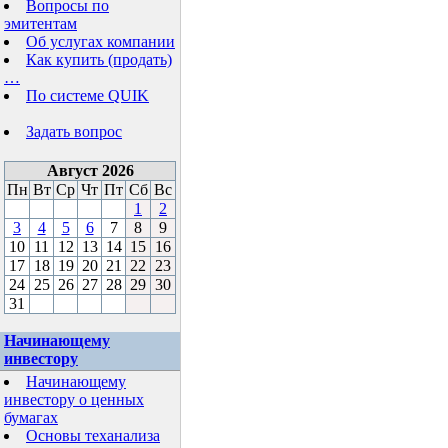
Вопросы по
эмитентам
Об услугах компании
Как купить (продать)
…
По системе QUIK
Задать вопрос
Август 2026
Пн
Вт
Ср
Чт
Пт
Сб
Вс
1
2
3
4
5
6
7
8
9
10
11
12
13
14
15
16
17
18
19
20
21
22
23
24
25
26
27
28
29
30
31
Начинающему
инвестору
Начинающему
инвестору о ценных
бумагах
Основы теханализа