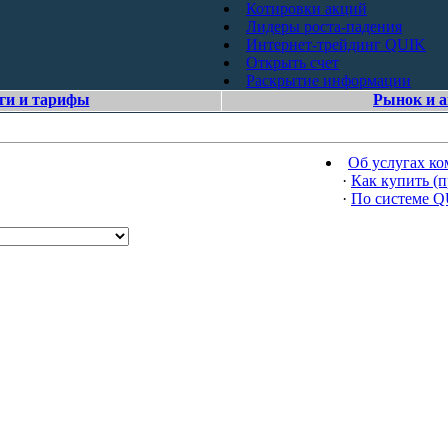
Котировки акций
Лидеры роста-падения
Интернет-трейдинг QUIK
Открыть счет
Раскрытие информации
ги и тарифы
Рынок и 
Об услугах к
·
Как купить (п
·
По системе 