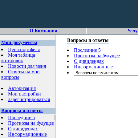
О Компании
Услу
Вопросы и ответы
Мои документы
Цена портфеля
Последние 5
Моя таблица
Прогнозы на будущее
котировок
О дивидендах
Новости для меня
Информационные
Ответы на мои
вопросы
Авторизация
Мои настройки
Зарегистрироваться
Вопросы и ответы
Последние 5
Прогнозы на будущее
О дивидендах
Информационные