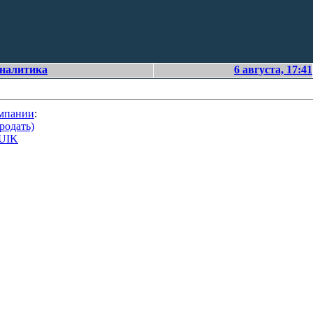
аналитика
6 августа, 17:41
омпании
:
родать)
QUIK