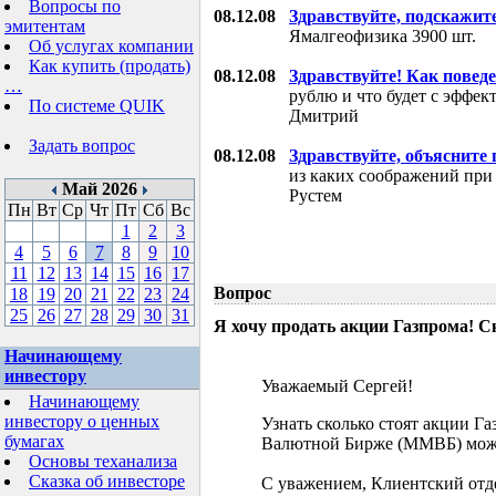
Вопросы по
08.12.08
Здравствуйте, подскажит
эмитентам
Ямалгеофизика 3900 шт.
Об услугах компании
Как купить (продать)
08.12.08
Здравствуйте! Как поведе
…
рублю и что будет с эффе
По системе QUIK
Дмитрий
Задать вопрос
08.12.08
Здравствуйте, объясните
из каких соображений при
Май 2026
Рустем
Пн
Вт
Ср
Чт
Пт
Сб
Вс
1
2
3
4
5
6
7
8
9
10
11
12
13
14
15
16
17
Вопрос
18
19
20
21
22
23
24
25
26
27
28
29
30
31
Я хочу продать акции Газпрома! С
Начинающему
инвестору
Уважаемый Сергей!
Начинающему
инвестору о ценных
Узнать сколько стоят акции Г
бумагах
Валютной Бирже (ММВБ) мож
Основы теханализа
Сказка об инвесторе
С уважением, Клиентский отд