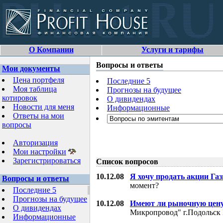
О Компании
Услуги и тарифы
Вопросы и ответы
Мои документы
Цена портфеля
Последние 5
Моя таблица
Прогнозы на будущее
котировок
О дивидендах
Новости для меня
Информационные
Ответы на мои
вопросы
Авторизация
Мои настройки
Зарегистрироваться
Список вопросов
10.12.08
Я хочу продать акции Га
Вопросы и ответы
момент?
Последние 5
Прогнозы на будущее
10.12.08
Имеют ли рыночную цену
О дивидендах
Микропровод" г.Подольск 
Информационные