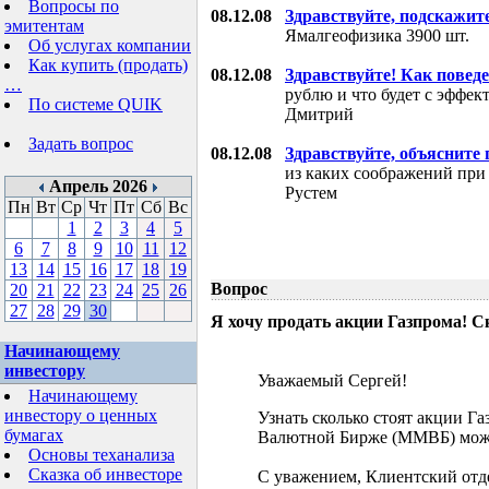
Вопросы по
08.12.08
Здравствуйте, подскажит
эмитентам
Ямалгеофизика 3900 шт.
Об услугах компании
Как купить (продать)
08.12.08
Здравствуйте! Как поведе
…
рублю и что будет с эффе
По системе QUIK
Дмитрий
Задать вопрос
08.12.08
Здравствуйте, объясните
из каких соображений при
Апрель 2026
Рустем
Пн
Вт
Ср
Чт
Пт
Сб
Вс
1
2
3
4
5
6
7
8
9
10
11
12
13
14
15
16
17
18
19
Вопрос
20
21
22
23
24
25
26
27
28
29
30
Я хочу продать акции Газпрома! С
Начинающему
инвестору
Уважаемый Сергей!
Начинающему
инвестору о ценных
Узнать сколько стоят акции Г
бумагах
Валютной Бирже (ММВБ) мож
Основы теханализа
Сказка об инвесторе
С уважением, Клиентский отд