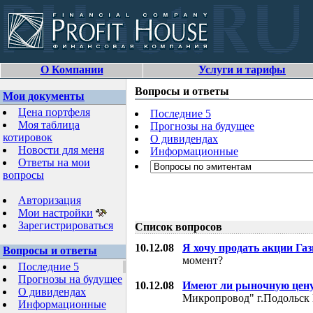
О Компании
Услуги и тарифы
Вопросы и ответы
Мои документы
Цена портфеля
Последние 5
Моя таблица
Прогнозы на будущее
котировок
О дивидендах
Новости для меня
Информационные
Ответы на мои
вопросы
Авторизация
Мои настройки
Зарегистрироваться
Список вопросов
10.12.08
Я хочу продать акции Га
Вопросы и ответы
момент?
Последние 5
Прогнозы на будущее
10.12.08
Имеют ли рыночную цену
О дивидендах
Микропровод" г.Подольск 
Информационные