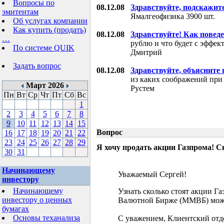
Вопросы по
08.12.08
Здравствуйте, подскажит
эмитентам
Ямалгеофизика 3900 шт.
Об услугах компании
Как купить (продать)
08.12.08
Здравствуйте! Как поведе
…
рублю и что будет с эффе
По системе QUIK
Дмитрий
Задать вопрос
08.12.08
Здравствуйте, объясните
из каких соображений при
Март 2026
Рустем
Пн
Вт
Ср
Чт
Пт
Сб
Вс
1
2
3
4
5
6
7
8
9
10
11
12
13
14
15
Вопрос
16
17
18
19
20
21
22
23
24
25
26
27
28
29
Я хочу продать акции Газпрома! С
30
31
Начинающему
Уважаемый Сергей!
инвестору
Начинающему
Узнать сколько стоят акции Г
инвестору о ценных
Валютной Бирже (ММВБ) мож
бумагах
Основы теханализа
С уважением, Клиентский отд