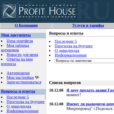
О Компании
Услуги и тарифы
Вопросы и ответы
Мои документы
Цена портфеля
Последние 5
Моя таблица
Прогнозы на будущее
котировок
О дивидендах
Новости для меня
Информационные
Ответы на мои
вопросы
Авторизация
Мои настройки
Зарегистрироваться
Список вопросов
10.12.08
Я хочу продать акции Га
Вопросы и ответы
момент?
Последние 5
Прогнозы на будущее
10.12.08
Имеют ли рыночную цену
О дивидендах
Микропровод" г.Подольск 
Информационные