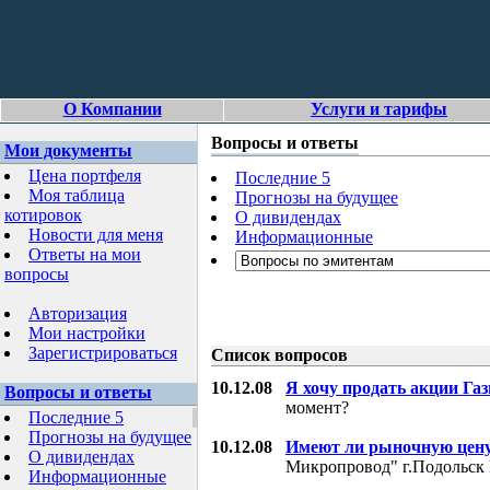
О Компании
Услуги и тарифы
Вопросы и ответы
Мои документы
Цена портфеля
Последние 5
Моя таблица
Прогнозы на будущее
котировок
О дивидендах
Новости для меня
Информационные
Ответы на мои
вопросы
Авторизация
Мои настройки
Зарегистрироваться
Список вопросов
10.12.08
Я хочу продать акции Га
Вопросы и ответы
момент?
Последние 5
Прогнозы на будущее
10.12.08
Имеют ли рыночную цену
О дивидендах
Микропровод" г.Подольск 
Информационные