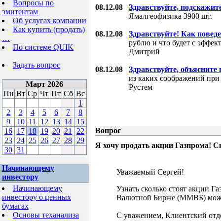
Вопросы по
08.12.08
Здравствуйте, подскажит
эмитентам
Ямалгеофизика 3900 шт.
Об услугах компании
Как купить (продать)
08.12.08
Здравствуйте! Как поведе
…
рублю и что будет с эффе
По системе QUIK
Дмитрий
Задать вопрос
08.12.08
Здравствуйте, объясните
из каких соображений при
Март 2026
Рустем
Пн
Вт
Ср
Чт
Пт
Сб
Вс
1
2
3
4
5
6
7
8
9
10
11
12
13
14
15
Вопрос
16
17
18
19
20
21
22
23
24
25
26
27
28
29
Я хочу продать акции Газпрома! С
30
31
Начинающему
Уважаемый Сергей!
инвестору
Начинающему
Узнать сколько стоят акции Г
инвестору о ценных
Валютной Бирже (ММВБ) мож
бумагах
Основы теханализа
С уважением, Клиентский отд