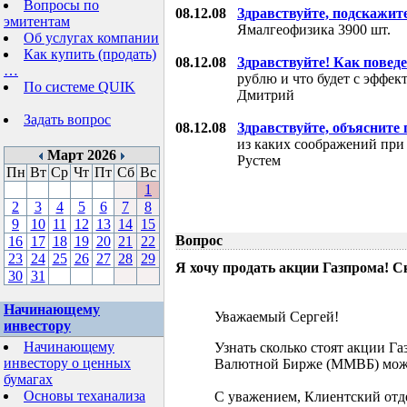
Вопросы по
08.12.08
Здравствуйте, подскажит
эмитентам
Ямалгеофизика 3900 шт.
Об услугах компании
Как купить (продать)
08.12.08
Здравствуйте! Как поведе
…
рублю и что будет с эффе
По системе QUIK
Дмитрий
Задать вопрос
08.12.08
Здравствуйте, объясните
из каких соображений при
Март 2026
Рустем
Пн
Вт
Ср
Чт
Пт
Сб
Вс
1
2
3
4
5
6
7
8
9
10
11
12
13
14
15
Вопрос
16
17
18
19
20
21
22
23
24
25
26
27
28
29
Я хочу продать акции Газпрома! С
30
31
Начинающему
Уважаемый Сергей!
инвестору
Начинающему
Узнать сколько стоят акции Г
инвестору о ценных
Валютной Бирже (ММВБ) мож
бумагах
Основы теханализа
С уважением, Клиентский отд