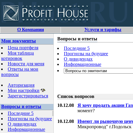
О Компании
Услуги и тарифы
Вопросы и ответы
Мои документы
Цена портфеля
Последние 5
Моя таблица
Прогнозы на будущее
котировок
О дивидендах
Новости для меня
Информационные
Ответы на мои
вопросы
Авторизация
Мои настройки
Зарегистрироваться
Список вопросов
10.12.08
Я хочу продать акции Га
Вопросы и ответы
момент?
Последние 5
Прогнозы на будущее
10.12.08
Имеют ли рыночную цену
О дивидендах
Микропровод" г.Подольск 
Информационные