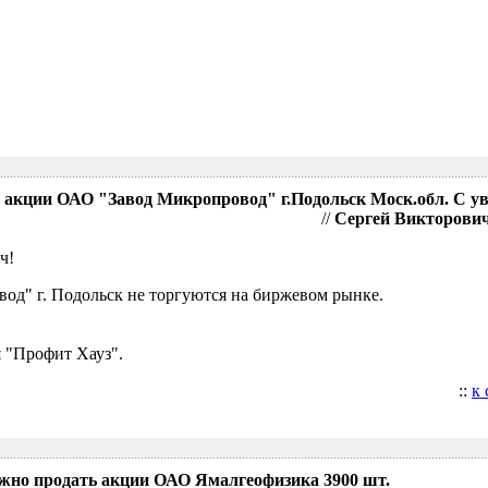
акции ОАО "Завод Микропровод" г.Подольск Моск.обл. С у
//
Сергей Викторович,
ч!
д" г. Подольск не торгуются на биржевом рынке.
 "Профит Хауз".
::
к
ожно продать акции ОАО Ямалгеофизика 3900 шт.