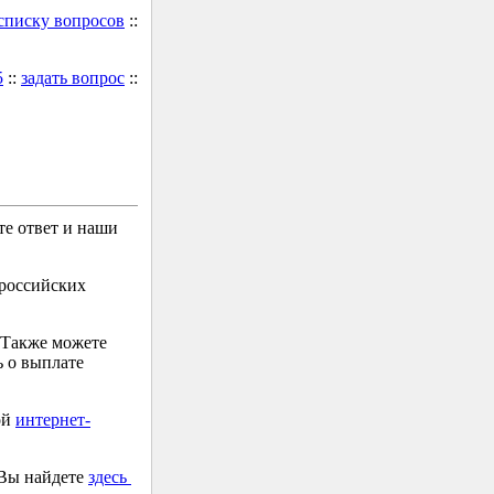
 списку вопросов
::
5
::
задать вопрос
::
е ответ и наши
 российских
 Также можете
 о выплате
ой
интернет-
 Вы найдете
здесь