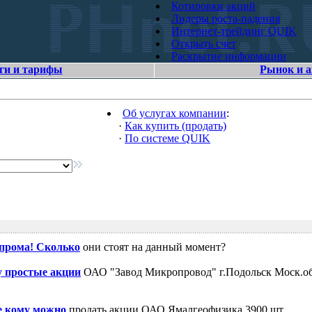
Котировки акций
Лидеры роста-падения
Интернет-трейдинг QUIK
Открыть счет
Раскрытие информации
ги и тарифы
Рынок и 
Об услугах компании
:
·
Как купить (продать)
·
По системе QUIK
зпрома! Сколько
они стоят на данный момент?
 простые акции
ОАО "Завод Микропровод" г.Подольск Моск.об
е кому можно
продать акции ОАО Ямалгеофизика 3900 шт.