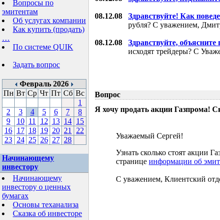
Вопросы по
эмитентам
08.12.08
Здравствуйте! Как поведе
Об услугах компании
рубля? С уважением, Дми
Как купить (продать)
…
08.12.08
Здравствуйте, объясните
По системе QUIK
исходят трейдеры? С Уваж
Задать вопрос
Февраль 2026
Пн
Вт
Ср
Чт
Пт
Сб
Вс
Вопрос
1
Я хочу продать акции Газпрома! С
2
3
4
5
6
7
8
9
10
11
12
13
14
15
16
17
18
19
20
21
22
Уважаемый Сергей!
23
24
25
26
27
28
Узнать сколько стоят акции 
Начинающему
странице
информации об эмит
инвестору
Начинающему
С уважением, Клиентский отд
инвестору о ценных
бумагах
Основы теханализа
Сказка об инвесторе