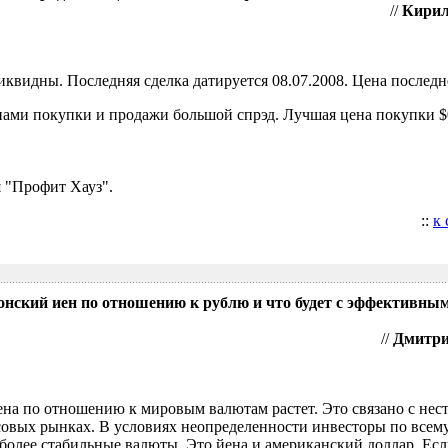
//
Кирил
видны. Последняя сделка датируется 08.07.2008. Цена последне
ами покупки и продажи большой спрэд. Лучшая цена покупки $0
 "Профит Хауз".
::
к
понский иен по отношению к рублю и что будет с эффективны
//
Дмитрий
ена по отношению к мировым валютам растет. Это связано с нес
овых рынках. В условиях неопределенности инвесторы по всем
более стабильные валюты. Это йена и американский доллар. Есл