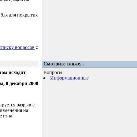
убля для покрытия
 списку вопросов
::
Смотрите также...
том исходят
Вопросы:
Информационные
м, 8 декабря 2008
ируется разрыв с
 изменения на
 гэпа.