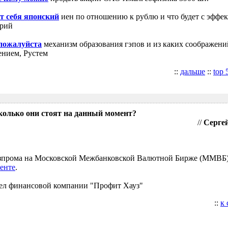
т себя японский
иен по отношению к рублю и что будет с эффе
трий
 пожалуйста
механизм образования гэпов и из каких соображени
ением, Рустем
::
дальше
::
top 
колько они стоят на данный момент?
//
Сергей
Газпрома на Московской Межбанковской Валютной Бирже (ММВБ
енте
.
ел финансовой компании "Профит Хауз"
::
к