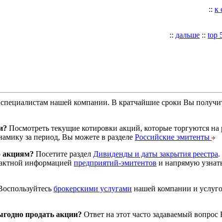
::
к
::
дальше
::
top 
специалистам нашей компании. В кратчайшие сроки Вы получит
и?
Посмотреть текущие котировки акций, которые торгуются на
намику за период, Вы можете в разделе
Российские эмитенты
о акциям?
Посетите раздел
Дивиденды и даты закрытия реестра
.
тактной информацией
предприятий-эмитентов
и напрямую узнать
оспользуйтесь
брокерскими услугами
нашей компании и услуг
годно продать акции?
Ответ на этот часто задаваемый вопрос