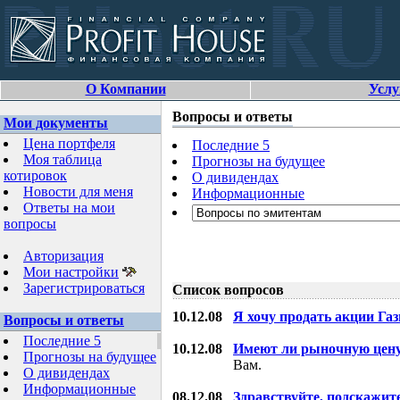
О Компании
Услу
Вопросы и ответы
Мои документы
Цена портфеля
Последние 5
Моя таблица
Прогнозы на будущее
котировок
О дивидендах
Новости для меня
Информационные
Ответы на мои
вопросы
Авторизация
Мои настройки
Зарегистрироваться
Список вопросов
10.12.08
Я хочу продать акции Га
Вопросы и ответы
Последние 5
10.12.08
Имеют ли рыночную цену
Прогнозы на будущее
Вам.
О дивидендах
Информационные
08.12.08
Здравствуйте, подскажит