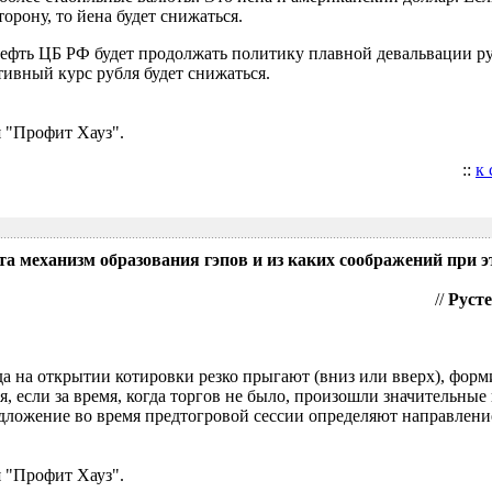
орону, то йена будет снижаться.
нефть ЦБ РФ будет продолжать политику плавной девальвации р
ивный курс рубля будет снижаться.
 "Профит Хауз".
::
к
та механизм образования гэпов и из каких соображений при э
//
Русте
гда на открытии котировки резко прыгают (вниз или вверх), форм
я, если за время, когда торгов не было, произошли значительные
ложение во время предтогровой сессии определяют направление
 "Профит Хауз".