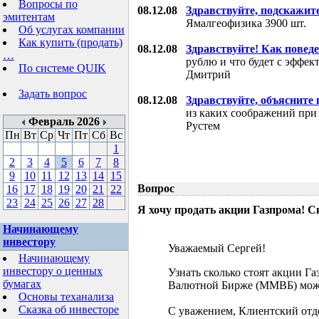
Вопросы по
08.12.08
Здравствуйте, подскажит
эмитентам
Ямалгеофизика 3900 шт.
Об услугах компании
Как купить (продать)
08.12.08
Здравствуйте! Как поведе
…
рублю и что будет с эффе
По системе QUIK
Дмитрий
Задать вопрос
08.12.08
Здравствуйте, объясните
из каких соображений при
Февраль 2026
Рустем
Пн
Вт
Ср
Чт
Пт
Сб
Вс
1
2
3
4
5
6
7
8
9
10
11
12
13
14
15
Вопрос
16
17
18
19
20
21
22
23
24
25
26
27
28
Я хочу продать акции Газпрома! С
Начинающему
инвестору
Уважаемый Сергей!
Начинающему
инвестору о ценных
Узнать сколько стоят акции Г
бумагах
Валютной Бирже (ММВБ) мож
Основы теханализа
Сказка об инвесторе
С уважением, Клиентский отд