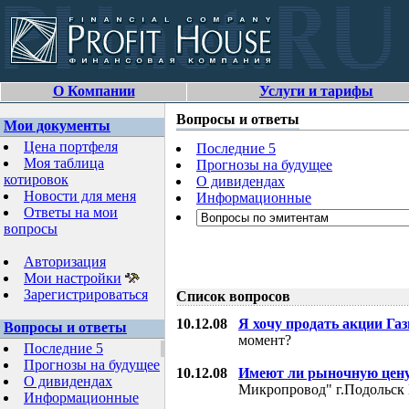
О Компании
Услуги и тарифы
Вопросы и ответы
Мои документы
Цена портфеля
Последние 5
Моя таблица
Прогнозы на будущее
котировок
О дивидендах
Новости для меня
Информационные
Ответы на мои
вопросы
Авторизация
Мои настройки
Зарегистрироваться
Список вопросов
10.12.08
Я хочу продать акции Га
Вопросы и ответы
момент?
Последние 5
Прогнозы на будущее
10.12.08
Имеют ли рыночную цену
О дивидендах
Микропровод" г.Подольск 
Информационные