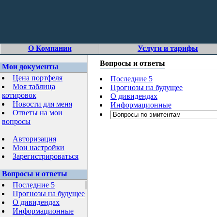
О Компании
Услуги и тарифы
Вопросы и ответы
Мои документы
Цена портфеля
Последние 5
Моя таблица
Прогнозы на будущее
котировок
О дивидендах
Новости для меня
Информационные
Ответы на мои
вопросы
Авторизация
Мои настройки
Зарегистрироваться
Вопросы и ответы
Последние 5
Прогнозы на будущее
О дивидендах
Информационные