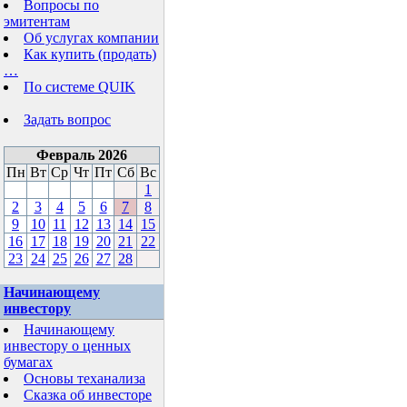
Вопросы по
эмитентам
Об услугах компании
Как купить (продать)
…
По системе QUIK
Задать вопрос
Февраль 2026
Пн
Вт
Ср
Чт
Пт
Сб
Вс
1
2
3
4
5
6
7
8
9
10
11
12
13
14
15
16
17
18
19
20
21
22
23
24
25
26
27
28
Начинающему
инвестору
Начинающему
инвестору о ценных
бумагах
Основы теханализа
Сказка об инвесторе