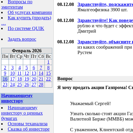
Вопросы по
08.12.08
Здравствуйте, подскажит
эмитентам
Ямалгеофизика 3900 шт.
Об услугах компании
Как купить (продать)
08.12.08
Здравствуйте! Как поведе
…
рублю и что будет с эффе
По системе QUIK
Дмитрий
Задать вопрос
08.12.08
Здравствуйте, объясните
из каких соображений при
Февраль 2026
Рустем
Пн
Вт
Ср
Чт
Пт
Сб
Вс
1
2
3
4
5
6
7
8
9
10
11
12
13
14
15
Вопрос
16
17
18
19
20
21
22
23
24
25
26
27
28
Я хочу продать акции Газпрома! С
Начинающему
инвестору
Уважаемый Сергей!
Начинающему
инвестору о ценных
Узнать сколько стоят акции Г
бумагах
Валютной Бирже (ММВБ) мож
Основы теханализа
Сказка об инвесторе
С уважением, Клиентский отд