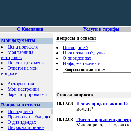
О Компании
Услуги и тарифы
Вопросы и ответы
Мои документы
Цена портфеля
Последние 5
Моя таблица
Прогнозы на будущее
котировок
О дивидендах
Новости для меня
Информационные
Ответы на мои
вопросы
Авторизация
Мои настройки
Зарегистрироваться
Список вопросов
10.12.08
Я хочу продать акции Га
Вопросы и ответы
момент?
Последние 5
Прогнозы на будущее
10.12.08
Имеют ли рыночную цену
О дивидендах
Микропровод" г.Подольск 
Информационные