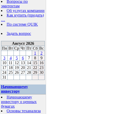
Вопросы по
эмитентам
Об услугах компании
Как купить (продать)
…
По системе QUIK
Задать вопрос
Август 2026
Пн
Вт
Ср
Чт
Пт
Сб
Вс
1
2
3
4
5
6
7
8
9
10
11
12
13
14
15
16
17
18
19
20
21
22
23
24
25
26
27
28
29
30
31
Начинающему
инвестору
Начинающему
инвестору о ценных
бумагах
Основы теханализа