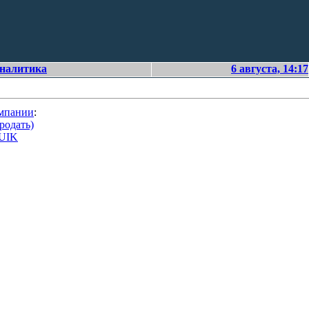
аналитика
6 августа, 14:17
омпании
:
родать)
QUIK