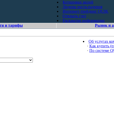
Котировки акций
Лидеры роста-падения
Интернет-трейдинг QUIK
Открыть счет
Раскрытие информации
ги и тарифы
Рынок и 
Об услугах к
·
Как купить (п
·
По системе 