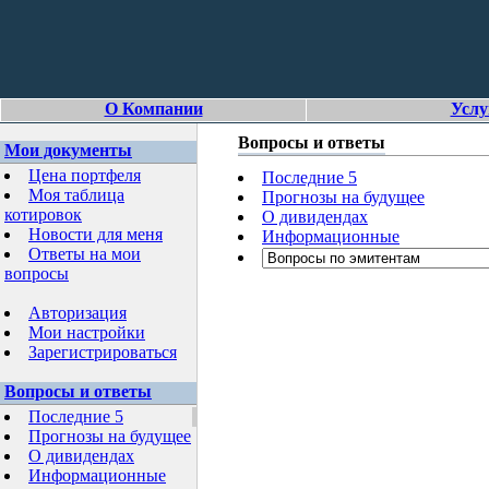
О Компании
Услу
Вопросы и ответы
Мои документы
Цена портфеля
Последние 5
Моя таблица
Прогнозы на будущее
котировок
О дивидендах
Новости для меня
Информационные
Ответы на мои
вопросы
Авторизация
Мои настройки
Зарегистрироваться
Вопросы и ответы
Последние 5
Прогнозы на будущее
О дивидендах
Информационные