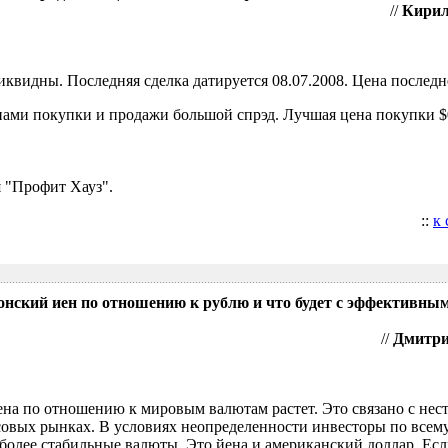
//
Кирил
видны. Последняя сделка датируется 08.07.2008. Цена последне
ами покупки и продажи большой спрэд. Лучшая цена покупки $0
 "Профит Хауз".
::
к
понский иен по отношению к рублю и что будет с эффективны
//
Дмитрий
ена по отношению к мировым валютам растет. Это связано с нес
овых рынках. В условиях неопределенности инвесторы по всем
более стабильные валюты. Это йена и американский доллар. Есл