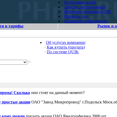
Котировки акций
Лидеры роста-падения
Интернет-трейдинг QUIK
Открыть счет
Раскрытие информации
ги и тарифы
Рынок и 
Об услугах компании
:
·
Как купить (продать)
·
По системе QUIK
зпрома! Сколько
они стоят на данный момент?
 простые акции
ОАО "Завод Микропровод" г.Подольск Моск.об
е кому можно
продать акции ОАО Ямалгеофизика 3900 шт.