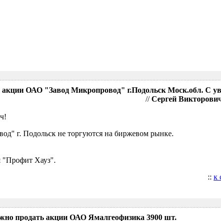
акции ОАО "Завод Микропровод" г.Подольск Моск.обл. С у
//
Сергей Викторович,
ч!
д" г. Подольск не торгуются на биржевом рынке.
 "Профит Хауз".
::
к
ожно продать акции ОАО Ямалгеофизика 3900 шт.