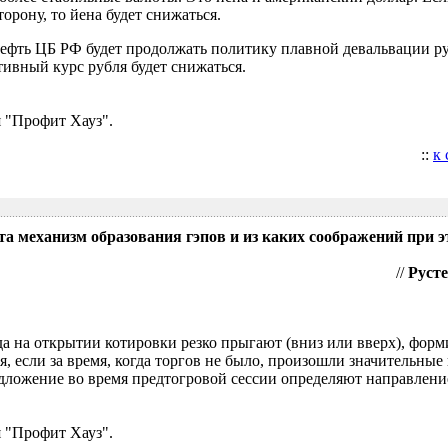
орону, то йена будет снижаться.
нефть ЦБ РФ будет продолжать политику плавной девальвации р
ивный курс рубля будет снижаться.
 "Профит Хауз".
::
к
та механизм образования гэпов и из каких соображений при э
//
Русте
гда на открытии котировки резко прыгают (вниз или вверх), форм
я, если за время, когда торгов не было, произошли значительные
ложение во время предтогровой сессии определяют направление
 "Профит Хауз".