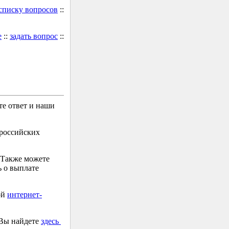
 списку вопросов
::
е
::
задать вопрос
::
е ответ и наши
 российских
 Также можете
 о выплате
ой
интернет-
 Вы найдете
здесь