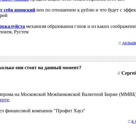
т себя японский
иен по отношению к рублю и что будет с эффе
трий
 пожалуйста
механизм образования гэпов и из каких соображени
ением, Рустем
::
дальш
колько они стоят на данный момент?
//
Сергей
Газпрома на Московской Межбанковской Валютной Бирже (ММВБ
енте
.
ел финансовой компании "Профит Хауз"
::
к