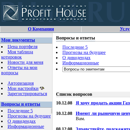
О Компании
Услу
Вопросы и ответы
Мои документы
Цена портфеля
Последние 5
Моя таблица
Прогнозы на будущее
котировок
О дивидендах
Новости для меня
Информационные
Ответы на мои
вопросы
Авторизация
Мои настройки
Зарегистрироваться
Список вопросов
10.12.08
Я хочу продать акции Га
Вопросы и ответы
Последние 5
10.12.08
Имеют ли рыночную цену
Прогнозы на будущее
Вам.
О дивидендах
Информационные
08.12.08
Здравствуйте, подскажит