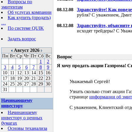
Вопросы по
эмитентам
08.12.08
Здравствуйте! Как поведе
Об услугах компании
рубля? С уважением, Дми
Как купить (продать)
…
08.12.08
Здравствуйте, объясните
По системе QUIK
исходят трейдеры? С Уваж
Задать вопрос
Август 2026
Пн
Вт
Ср
Чт
Пт
Сб
Вс
Вопрос
1
2
Я хочу продать акции Газпрома! С
3
4
5
6
7
8
9
10
11
12
13
14
15
16
17
18
19
20
21
22
23
Уважаемый Сергей!
24
25
26
27
28
29
30
31
Узнать сколько стоят акции 
странице
информации об эмит
Начинающему
инвестору
С уважением, Клиентский отд
Начинающему
инвестору о ценных
бумагах
Основы теханализа