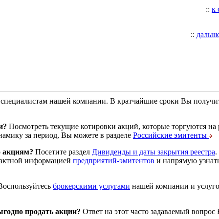
::
к
::
дальш
специалистам нашей компании. В кратчайшие сроки Вы получит
и?
Посмотреть текущие котировки акций, которые торгуются на
намику за период, Вы можете в разделе
Российские эмитенты
о акциям?
Посетите раздел
Дивиденды и даты закрытия реестра
.
тактной информацией
предприятий-эмитентов
и напрямую узнать
оспользуйтесь
брокерскими услугами
нашей компании и услуг
годно продать акции?
Ответ на этот часто задаваемый вопрос