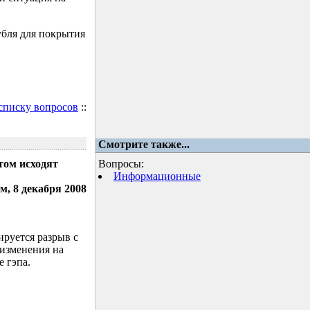
убля для покрытия
 списку вопросов
::
Смотрите также...
том исходят
Вопросы:
Информационные
м, 8 декабря 2008
ируется разрыв с
 изменения на
 гэпа.