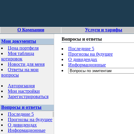
О Компании
Услуги и тарифы
Вопросы и ответы
Мои документы
Цена портфеля
Последние 5
Моя таблица
Прогнозы на будущее
котировок
О дивидендах
Новости для меня
Информационные
Ответы на мои
вопросы
Авторизация
Мои настройки
Зарегистрироваться
Вопросы и ответы
Последние 5
Прогнозы на будущее
О дивидендах
Информационные