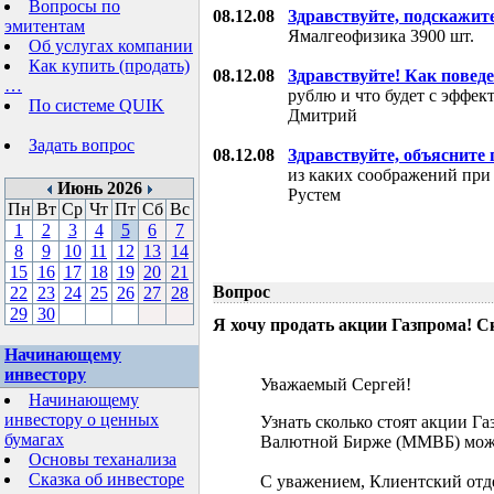
Вопросы по
08.12.08
Здравствуйте, подскажит
эмитентам
Ямалгеофизика 3900 шт.
Об услугах компании
Как купить (продать)
08.12.08
Здравствуйте! Как поведе
…
рублю и что будет с эффе
По системе QUIK
Дмитрий
Задать вопрос
08.12.08
Здравствуйте, объясните
из каких соображений при
Июнь 2026
Рустем
Пн
Вт
Ср
Чт
Пт
Сб
Вс
1
2
3
4
5
6
7
8
9
10
11
12
13
14
15
16
17
18
19
20
21
Вопрос
22
23
24
25
26
27
28
29
30
Я хочу продать акции Газпрома! С
Начинающему
инвестору
Уважаемый Сергей!
Начинающему
инвестору о ценных
Узнать сколько стоят акции Г
бумагах
Валютной Бирже (ММВБ) мож
Основы теханализа
Сказка об инвесторе
С уважением, Клиентский отд