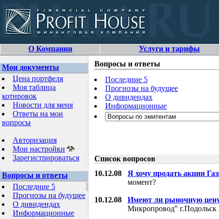
О Компании
Услуги и тарифы
Вопросы и ответы
Мои документы
Цена портфеля
Последние 5
Моя таблица
Прогнозы на будущее
котировок
О дивидендах
Новости для меня
Информационные
Ответы на мои
вопросы
Авторизация
Мои настройки
Зарегистрироваться
Список вопросов
10.12.08
Я хочу продать акции Га
Вопросы и ответы
момент?
Последние 5
Прогнозы на будущее
10.12.08
Имеют ли рыночную цену
О дивидендах
Микропровод" г.Подольск 
Информационные