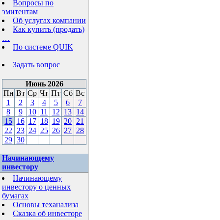
Вопросы по
эмитентам
Об услугах компании
Как купить (продать)
…
По системе QUIK
Задать вопрос
Июнь 2026
Пн
Вт
Ср
Чт
Пт
Сб
Вс
1
2
3
4
5
6
7
8
9
10
11
12
13
14
15
16
17
18
19
20
21
22
23
24
25
26
27
28
29
30
Начинающему
инвестору
Начинающему
инвестору о ценных
бумагах
Основы теханализа
Сказка об инвесторе