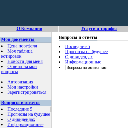
О Компании
Услуги и тарифы
Вопросы и ответы
Мои документы
Цена портфеля
Последние 5
Моя таблица
Прогнозы на будущее
котировок
О дивидендах
Новости для меня
Информационные
Ответы на мои
вопросы
Авторизация
Мои настройки
Зарегистрироваться
Вопросы и ответы
Последние 5
Прогнозы на будущее
О дивидендах
Информационные