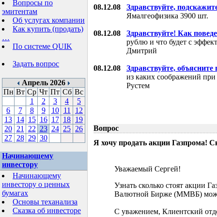
Вопросы по
08.12.08
Здравствуйте, подскажит
эмитентам
Ямалгеофизика 3900 шт.
Об услугах компании
Как купить (продать)
08.12.08
Здравствуйте! Как поведе
…
рублю и что будет с эффе
По системе QUIK
Дмитрий
Задать вопрос
08.12.08
Здравствуйте, объясните
из каких соображений при
Апрель 2026
Рустем
Пн
Вт
Ср
Чт
Пт
Сб
Вс
1
2
3
4
5
6
7
8
9
10
11
12
13
14
15
16
17
18
19
Вопрос
20
21
22
23
24
25
26
27
28
29
30
Я хочу продать акции Газпрома! С
Начинающему
инвестору
Уважаемый Сергей!
Начинающему
инвестору о ценных
Узнать сколько стоят акции Г
бумагах
Валютной Бирже (ММВБ) мож
Основы теханализа
Сказка об инвесторе
С уважением, Клиентский отд