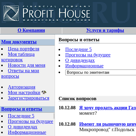
О Компании
Услуги и тарифы
Вопросы и ответы
Мои документы
Цена портфеля
Последние 5
Моя таблица
Прогнозы на будущее
котировок
О дивидендах
Новости для меня
Информационные
Ответы на мои
вопросы
Авторизация
Мои настройки
Зарегистрироваться
Список вопросов
10.12.08
Я хочу продать акции Га
Вопросы и ответы
момент?
Последние 5
Прогнозы на будущее
10.12.08
Имеют ли рыночную цену
О дивидендах
Микропровод" г.Подольск 
Информационные