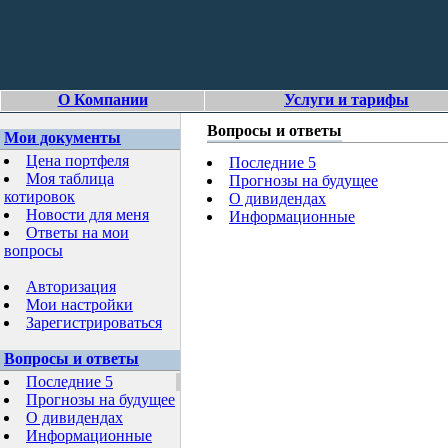
О Компании
Услуги и тарифы
Вопросы и ответы
Мои документы
Цена портфеля
Последние 5
Моя таблица
Прогнозы на будущее
котировок
О дивидендах
Новости для меня
Информационные
Ответы на мои
вопросы
Авторизация
Мои настройки
Зарегистрироваться
Вопросы и ответы
Последние 5
Прогнозы на будущее
О дивидендах
Информационные