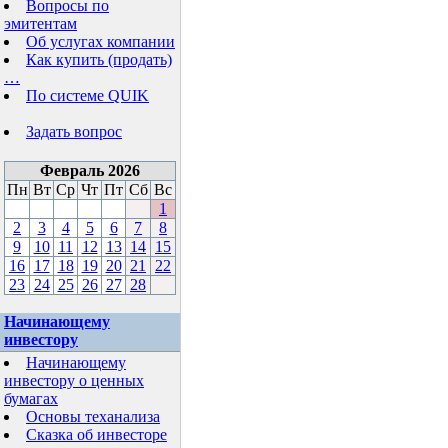
Вопросы по
эмитентам
Об услугах компании
Как купить (продать)
…
По системе QUIK
Задать вопрос
Февраль 2026
Пн
Вт
Ср
Чт
Пт
Сб
Вс
1
2
3
4
5
6
7
8
9
10
11
12
13
14
15
16
17
18
19
20
21
22
23
24
25
26
27
28
Начинающему
инвестору
Начинающему
инвестору о ценных
бумагах
Основы теханализа
Сказка об инвесторе