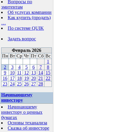
Вопросы по
эмитентам
Об услугах компании
Как купить (продать)
…
По системе QUIK
Задать вопрос
Февраль 2026
Пн
Вт
Ср
Чт
Пт
Сб
Вс
1
2
3
4
5
6
7
8
9
10
11
12
13
14
15
16
17
18
19
20
21
22
23
24
25
26
27
28
Начинающему
инвестору
Начинающему
инвестору о ценных
бумагах
Основы теханализа
Сказка об инвесторе