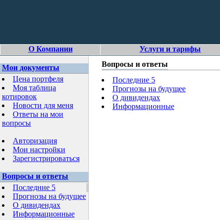
О Компании
Услуги и тарифы
Вопросы и ответы
Мои документы
Цена портфеля
Последние 5
Моя таблица
Прогнозы на будущее
котировок
О дивидендах
Новости для меня
Информационные
Ответы на мои
вопросы
Авторизация
Мои настройки
Зарегистрироваться
Вопросы и ответы
Последние 5
Прогнозы на будущее
О дивидендах
Информационные